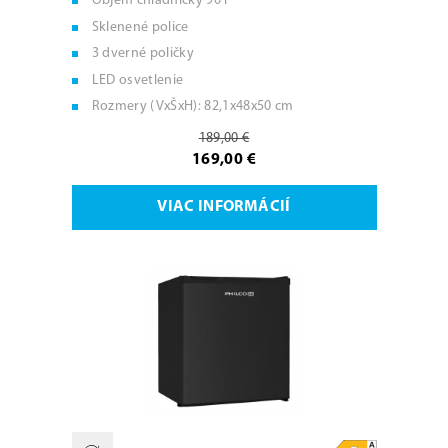
Objem chladničky 90 l
Sklenené police
3 dverné poličky
LED osvetlenie
Rozmery (VxŠxH): 82,1x48x50 cm
189,00 €
169,00 €
VIAC INFORMÁCIÍ