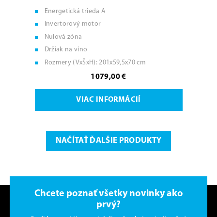
Energetická trieda A
Invertorový motor
Nulová zóna
Držiak na víno
Rozmery (VxŠxH): 201x59,5x70 cm
1079,00 €
VIAC INFORMÁCIÍ
NAČÍTAŤ ĎALŠIE PRODUKTY
Chcete poznať všetky novinky ako
prvý?