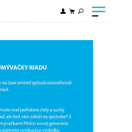
UMÝVAČKY RIADU
e na čase zmeniť spôsob starostlivosti
 riad.
hcete mať perfektne čistý a suchý
iad, ale tiež vám záleží na spotrebe? S
mývačkami Philco novej generácie
osiahnete vynikajúce výsledky