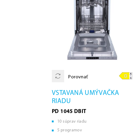
Porovnať
VSTAVANÁ UMÝVAČKA
RIADU
PD 1045 DBIT
10 súprav riadu
5 programov