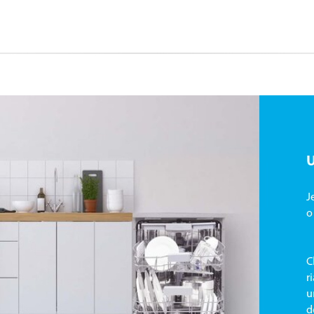
J
o
C
r
u
d