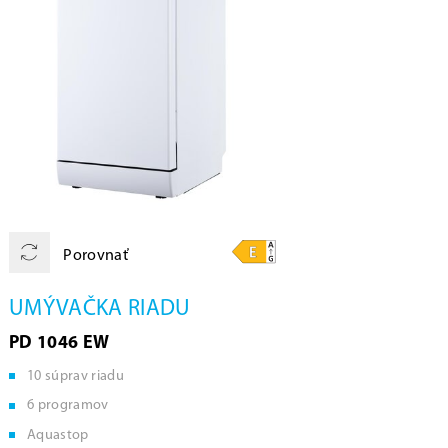
Porovnať
UMÝVAČKA RIADU
PD 1046 EW
10 súprav riadu
6 programov
Aquastop