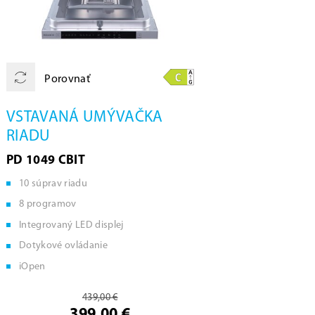
Porovnať
VSTAVANÁ UMÝVAČKA
RIADU
PD 1049 CBIT
10 súprav riadu
8 programov
Integrovaný LED displej
Dotykové ovládanie
iOpen
439,00 €
399,00 €