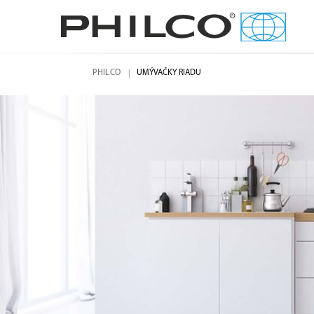
PHILCO
UMÝVAČKY RIADU