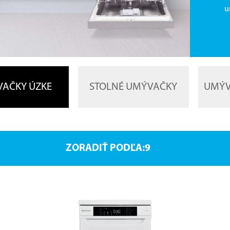
u
AČKY ÚZKE
STOLNÉ UMÝVAČKY
UMÝV
ZORADIŤ PODĽA: