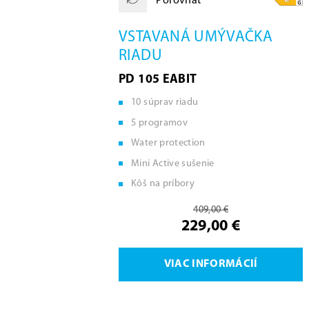
Porovnať
VSTAVANÁ UMÝVAČKA
RIADU
PD 105 EABIT
10 súprav riadu
5 programov
Water protection
Mini Active sušenie
Kôš na príbory
409,00 €
229,00 €
VIAC INFORMÁCIÍ