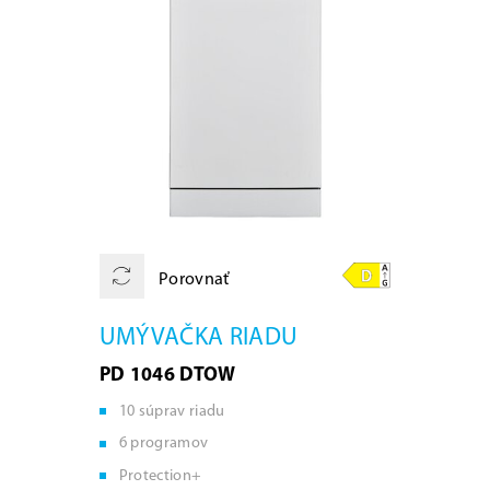
Porovnať
UMÝVAČKA RIADU
PD 1046 DTOW
10 súprav riadu
6 programov
Protection+