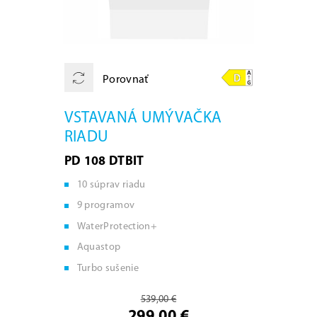
Porovnať
VSTAVANÁ UMÝVAČKA
RIADU
PD 108 DTBIT
10 súprav riadu
9 programov
WaterProtection+
Aquastop
Turbo sušenie
539,00 €
299,00 €