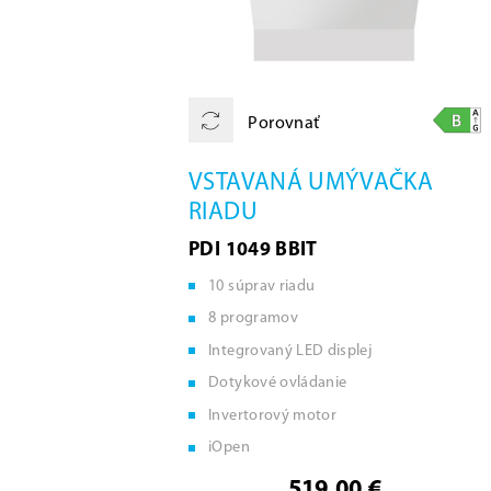
Porovnať
VSTAVANÁ UMÝVAČKA
RIADU
PDI 1049 BBIT
10 súprav riadu
8 programov
Integrovaný LED displej
Dotykové ovládanie
Invertorový motor
iOpen
519,00 €