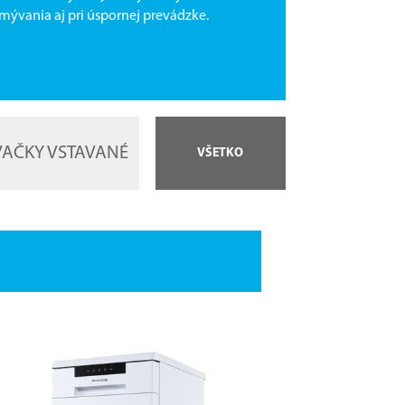
mývania aj pri úspornej prevádzke.
AČKY VSTAVANÉ
VŠETKO