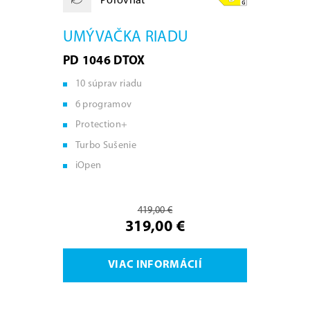
Porovnať
UMÝVAČKA RIADU
PD 1046 DTOX
10 súprav riadu
6 programov
Protection+
Turbo Sušenie
iOpen
419,00 €
319,00 €
VIAC INFORMÁCIÍ