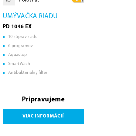
Porovnať
UMÝVAČKA RIADU
PD 1046 EX
10 súprav riadu
6 programov
Aquastop
SmartWash
Antibakteriálny filter
Pripravujeme
VIAC INFORMÁCIÍ