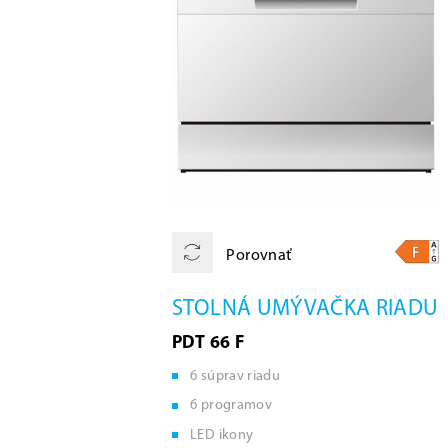
Porovnať
STOLNÁ UMÝVAČKA RIADU
PDT 66 F
6 súprav riadu
6 programov
LED ikony