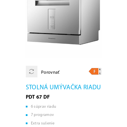
Porovnať
STOLNÁ UMÝVAČKA RIADU
PDT 67 DF
6 súprav riadu
7 programov
Extra sušenie