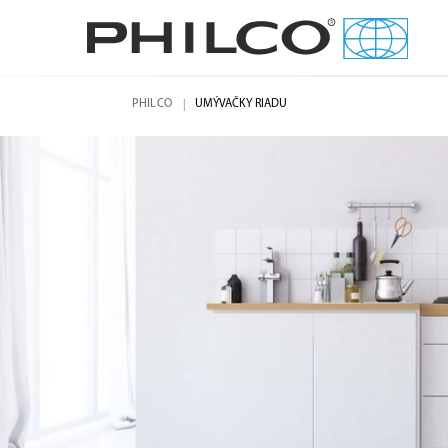
PHILCO
UMÝVAČKY RIADU