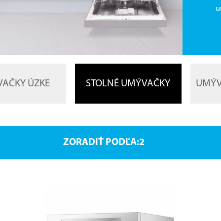
u
AČKY ÚZKE
STOLNÉ UMÝVAČKY
UMÝV
ZORADIŤ PODĽA: