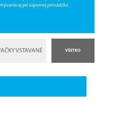
mývania aj pri úspornej prevádzke.
AČKY VSTAVANÉ
VŠETKO