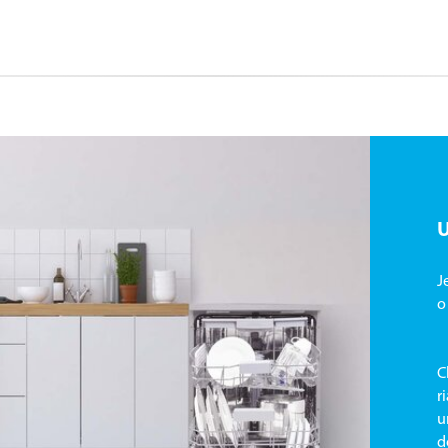
J
o
C
r
u
d