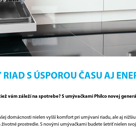
Ý RIAD S ÚSPOROU ČASU AJ ENE
e tiež vám záleží na spotrebe? S umývačkami Philco novej gener
ej domácnosti nielen vyšší komfort pri umývaní riadu, ale aj nižši
životné prostredie. S novými umývačkami budete šetriť nielen svoje 