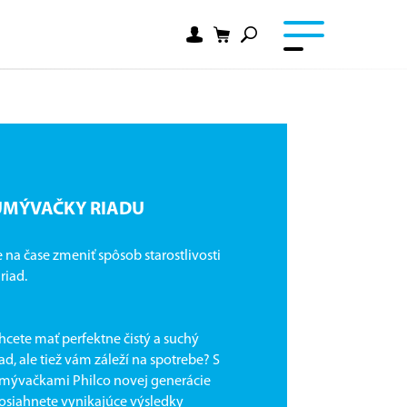
UMÝVAČKY RIADU
e na čase zmeniť spôsob starostlivosti
 riad.
hcete mať perfektne čistý a suchý
iad, ale tiež vám záleží na spotrebe? S
mývačkami Philco novej generácie
osiahnete vynikajúce výsledky