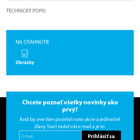
TECHNICKÝ POPIS
NA STIAHNUTIE
Obrázky
Chcete poznať všetky novinky ako
prvý?
Radi by sme Vám posielali naše akcie a jedinečné
zľavy. Stačí zadať váš e-mail a je to.
Prihlásiť sa