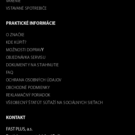
VARENIE
VSTAVANÉ SPOTREBIČE
PRAKTICKÉ INFORMÁCIE
O ZNAČKE
KDE KÚPIŤ?
MOŽNOSTI DOPRAV
Y
OBJEDNÁVKA SERVISU
DOKUMENTY NA STIAHNUTIE
FAQ
OCHRANA OSOBNÝCH ÚDAJOV
OBCHODNÉ PODMIENKY
REKLAMAČNÝ PORIADOK
VŠEOBECNÝ ŠTATÚT SÚŤAŽÍ NA SOCIÁLNYCH SIEŤACH
KONTAKT
FAST PLUS, a.s.