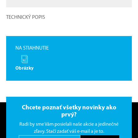
TECHNICKÝ POPIS
NA STIAHNUTIE
Obrázky
Chcete poznať všetky novinky ako
prvý?
Radi by sme Vám posielali naše akcie a jedinečné
zľavy. Stačí zadať váš e-mail a je to.