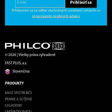
Prihlásiť sa
Prihlásením sa na odber obchodných oznámení súhlasím so
spracovaním osobných údajov
© 2026 | Všetky práva vyhradené
FAST PLUS, a.s.
Slovenčina
PRODUKTY
MALÉ SPOTREBIČE
PRANIE A SUŠENIE
CHLADENIE
UMÝVAČKY RIADU