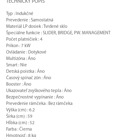
TECHNICKÝ POPIS
Typ : Indukčné
Prevedenie : Samostatná
Materiál LP dosiek : Tvrdené sklo
Špeciálne funkcie : SLIDER, BRIDGE, PW. MANAGEMENT
Počet platničiek : 4
Príkon : 7 kW
Ovládanie : Dotykové
Multizóna : Áno
Smart : Nie
Detská poistka : Áno
Časový spínač zón : Áno
Booster : Áno
Ukazovateľ zvyškového tepla : Áno
Bezpečnostné vypínanie : Áno
Prevedenie rámčeka : Bez rámčeka
Výška (cm) : 6.2
Šírka (cm) : 59
Hĺbka (cm) : 52
Farba : Čierna
Hmotnosť : 8 kg