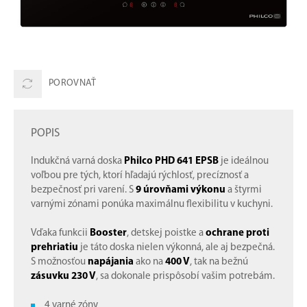
POROVNAŤ
POPIS
Indukčná varná doska
Philco PHD 641 EPSB
je ideálnou
voľbou pre tých, ktorí hľadajú rýchlosť, precíznosť a
bezpečnosť pri varení. S
9 úrovňami výkonu
a štyrmi
varnými zónami ponúka maximálnu flexibilitu v kuchyni.
Vďaka funkcii
Booster
, detskej poistke a
ochrane proti
prehriatiu
je táto doska nielen výkonná, ale aj bezpečná.
S možnosťou
napájania
ako na
400 V
, tak na bežnú
zásuvku 230 V
, sa dokonale prispôsobí vašim potrebám.
4 varné zóny