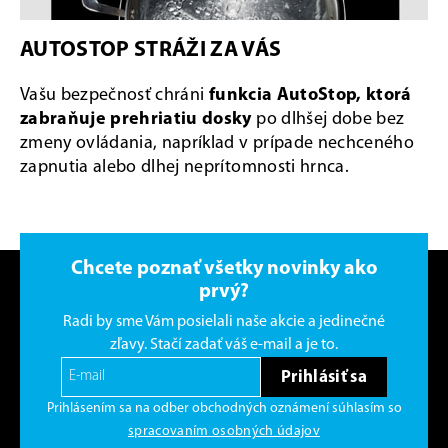
AUTOSTOP STRÁŽI ZA VÁS
Vašu bezpečnosť chráni
funkcia AutoStop, ktorá
zabraňuje prehriatiu dosky
po dlhšej dobe bez
zmeny ovládania, napríklad v prípade nechceného
zapnutia alebo dlhej neprítomnosti hrnca.
Chcete poznať všetky novinky ako
prvý?
Radi by sme Vám posielali naše akcie a jedinečné
zľavy. Stačí zadať váš e-mail a je to.
Prihlásiť sa
Prihlásením sa na odber obchodných oznámení súhlasím so
spracovaním osobných údajov