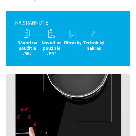
NA STIAHNUTIE
Návod na
Návod na
Obrázky
Technický
použitie
použitie
nákres
/SK/
/EN/