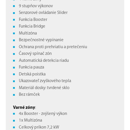
9 stupňov výkonov
Senzorové ovládanie Slider
Funkcia Booster
Funkcia Bridge
Multizóna
Bezpečnostné vypínanie
Ochrana proti prehriatiu a pretečeniu
Časový spínač zón
Automatická detekcia riadu
Funkcia pauza
Detská poistka
Ukazovateľ zvyškového tepla
Materiál dosky: tvrdené sklo
Bez rámček
Varné zóny
:
4x Booster - zvýšený výkon
1x Multizóna
Celkový príkon 7,2 kW