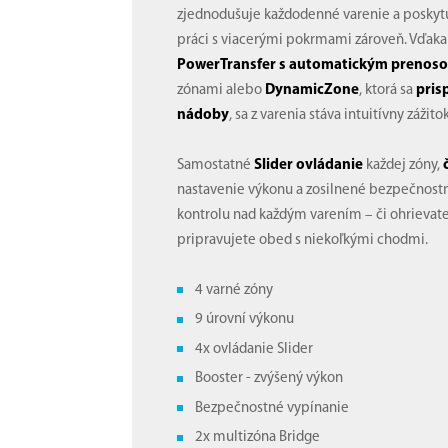
zjednodušuje každodenné varenie a poskytu
práci s viacerými pokrmami zároveň. Vďaka 
PowerTransfer s automatickým prenos
zónami alebo
DynamicZone
, ktorá sa
pris
nádoby
, sa z varenia stáva intuitívny zážitok
Samostatné
Slider ovládanie
každej zóny,
nastavenie výkonu a zosilnené bezpečnost
kontrolu nad každým varením – či ohrievate
pripravujete obed s niekoľkými chodmi.
4 varné zóny
9 úrovní výkonu
4x ovládanie Slider
Booster - zvýšený výkon
Bezpečnostné vypínanie
2x multizóna Bridge