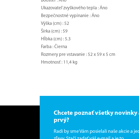
Booster : Áno
Ukazovateľ zvyškového tepla : Áno
Bezpečnostné vypínanie : Áno
Výška (cm) : 52
Šírka (cm) : 59
Hĺbka (cm) : 5.3
Farba : Čierna
Rozmery pre vstavanie : 52 x 59 x 5 cm
Hmotnosť : 11,4 kg
Chcete poznať všetky novinky
prvý?
Radi by sme Vám posielali naše akcie a j
zľavy. Stačí zadať váš e-mail a je to.