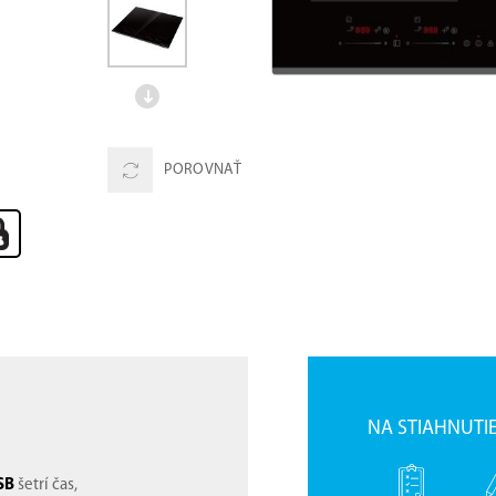
POROVNAŤ
NA STIAHNUTI
SB
šetrí čas,