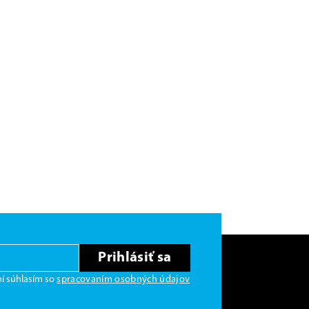
Prihlásiť sa
í súhlasím so
spracovaním osobných údajov