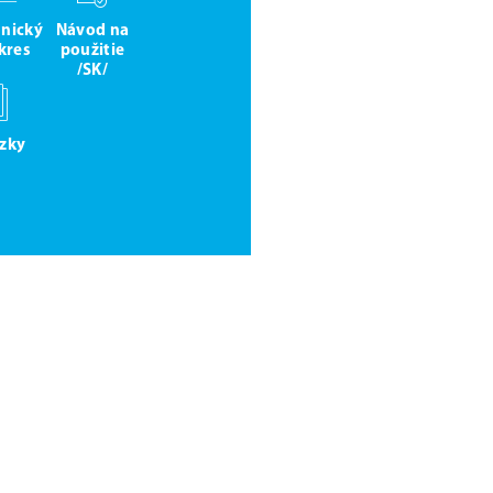
hnický
Návod na
kres
použitie
/SK/
zky