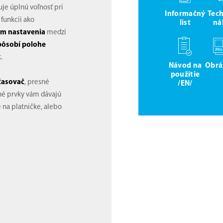
je úplnú voľnosť pri
Informačný
Tec
funkcii ako
list
ná
om nastavenia
medzi
pôsobí polohe
.
Návod na
Obrá
použitie
časovač
, presné
/EN/
né prvky vám dávajú
 na platničke, alebo