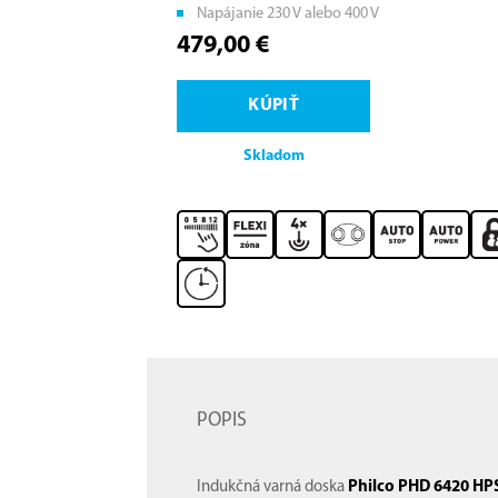
Napájanie 230 V alebo 400 V
479,00 €
KÚPIŤ
Skladom
POPIS
Indukčná varná doska
Philco PHD 6420 HP