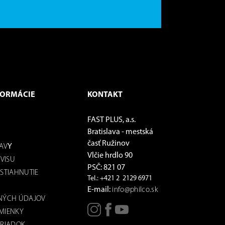
FORMÁCIE
KONTAKT
FAST PLUS, a.s.
Bratislava - mestská
časť Ružinov
Y
AV
Vlčie hrdlo 90
VISU
PSČ: 821 07
STIAHNUTIE
Tel.: +421 2 2129 6971
E-mail:
info@philco.sk
NÝCH ÚDAJOV
MIENKY