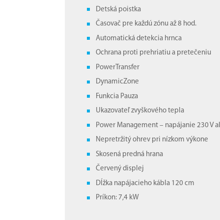
Detská poistka
Časovač pre každú zónu až 8 hod.
Automatická detekcia hrnca
Ochrana proti prehriatiu a pretečeniu
PowerTransfer
DynamicZone
Funkcia Pauza
Ukazovateľ zvyškového tepla
Power Management – ​​napájanie 230 V a
Nepretržitý ohrev pri nízkom výkone
Skosená predná hrana
Červený displej
Dĺžka napájacieho kábla 120 cm
Príkon: 7,4 kW