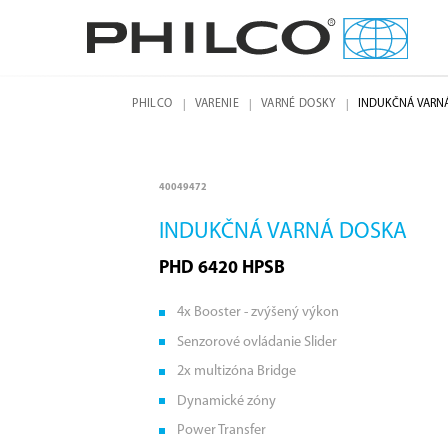
PHILCO
VARENIE
VARNÉ DOSKY
INDUKČNÁ VARN
40049472
INDUKČNÁ VARNÁ DOSKA
PHD 6420 HPSB
4x Booster - zvýšený výkon
Senzorové ovládanie Slider
2x multizóna Bridge
Dynamické zóny
Power Transfer