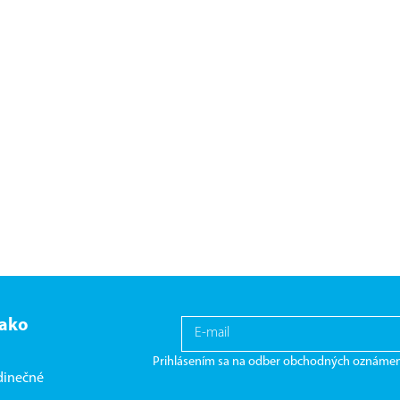
 ako
Prihlásením sa na odber obchodných oznámen
edinečné