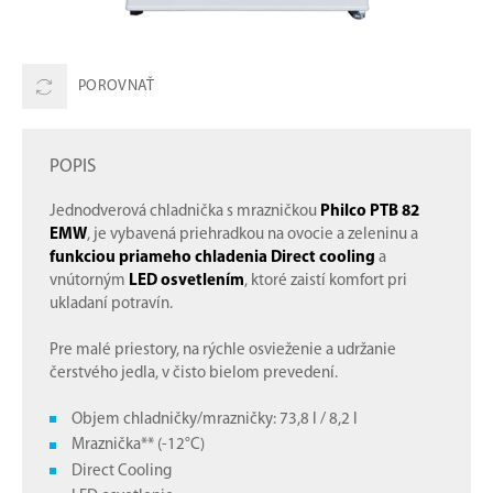
POROVNAŤ
POPIS
Jednodverová chladnička s mrazničkou
Philco PTB 82
EMW
, je vybavená priehradkou na ovocie a zeleninu a
funkciou priameho chladenia Direct cooling
a
vnútorným
LED osvetlením
, ktoré zaistí komfort pri
ukladaní potravín.
Pre malé priestory, na rýchle osvieženie a udržanie
čerstvého jedla, v čisto bielom prevedení.
Objem chladničky/mrazničky: 73,8 l / 8,2 l
Mraznička** (-12°C)
Direct Cooling