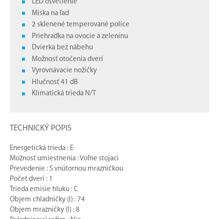
LED osvetlenie
Miska na ľad
2 sklenené temperované police
Priehradka na ovocie a zeleninu
Dvierka bez nábehu
Možnosť otočenia dverí
Vyrovnávacie nožičky
Hlučnosť 41 dB
Klimatická trieda N/T
TECHNICKÝ POPIS
Energetická trieda : E
Možnosť umiestnenia : Voľne stojaci
Prevedenie : S vnútornou mrazničkou
Počet dverí : 1
Trieda emisie hluku : C
Objem chladničky (l) : 74
Objem mrazničky (l) : 8