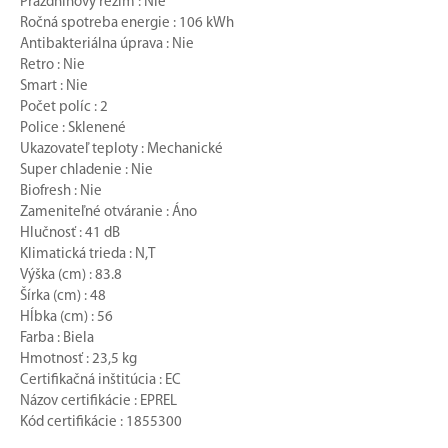
Prázdninový režim : Nie
Ročná spotreba energie : 106 kWh
Antibakteriálna úprava : Nie
Retro : Nie
Smart : Nie
Počet políc : 2
Police : Sklenené
Ukazovateľ teploty : Mechanické
Super chladenie : Nie
Biofresh : Nie
Zameniteľné otváranie : Áno
Hlučnosť : 41 dB
Klimatická trieda : N,T
Výška (cm) : 83.8
Šírka (cm) : 48
Hĺbka (cm) : 56
Farba : Biela
Hmotnosť : 23,5 kg
Certifikačná inštitúcia : EC
Názov certifikácie : EPREL
Kód certifikácie : 1855300