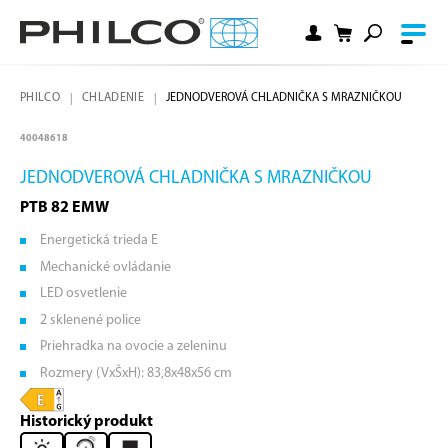
PHILCO
CHLADENIE
JEDNODVEROVÁ CHLADNIČKA S MRAZNIČKOU
40048618
JEDNODVEROVÁ CHLADNIČKA S MRAZNIČKOU
PTB 82 EMW
Energetická trieda E
Mechanické ovládanie
LED osvetlenie
2 sklenené police
Priehradka na ovocie a zeleninu
Rozmery (VxŠxH): 83,8x48x56 cm
Historický produkt