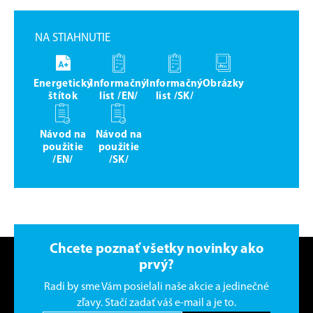
NA STIAHNUTIE
Energetický
Informačný
Informačný
Obrázky
štítok
list /EN/
list /SK/
Návod na
Návod na
použitie
použitie
/EN/
/SK/
Chcete poznať všetky novinky ako
prvý?
Radi by sme Vám posielali naše akcie a jedinečné
zľavy. Stačí zadať váš e-mail a je to.