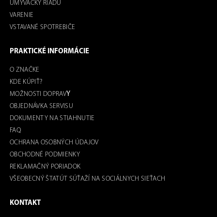
UMÝVAČKY RIADU
VARENIE
VSTAVANÉ SPOTREBIČE
PRAKTICKÉ INFORMÁCIE
O ZNAČKE
KDE KÚPIŤ?
MOŽNOSTI DOPRAV
Y
OBJEDNÁVKA SERVISU
DOKUMENTY NA STIAHNUTIE
FAQ
OCHRANA OSOBNÝCH ÚDAJOV
OBCHODNÉ PODMIENKY
REKLAMAČNÝ PORIADOK
VŠEOBECNÝ ŠTATÚT SÚŤAŽÍ NA SOCIÁLNYCH SIEŤACH
KONTAKT