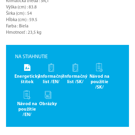
Klimatická trieda : SN,T
Výška (cm) : 83.8
Šírka (cm) : 54
Hĺbka (cm) : 59.5
Farba : Biela
Hmotnosť : 23,5 kg
NA STIAHNUTIE
Energetický
Informačný
Informačný
Návod na
štítok
list /EN/
list /SK/
použitie
/SK/
Návod na
Obrázky
použitie
/EN/