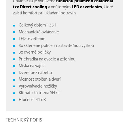
Chladnička je vybavená
funkciou priameho chladenia
tzv Direct cooling
a vnútorným
LED osvetlením
, ktoré
zaistí komfort pri ukladaní potravín.
Celkový objem 135 l
Mechanické ovládanie
LED osvetlenie
3x sklenené police s nastaviteľnou výškou
3x dverné poličky
Priehradka na ovocie a zeleninu
Miska na vajcia
Dvere bez nábehu
Možnosť otočenia dverí
Vyrovnávacie nožičky
Klimatická trieda SN / T
Hlučnosť 41 dB
TECHNICKÝ POPIS