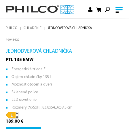
PHILCO
CHLADENIE
JEDNODVEROVÁ CHLADNIČKA
40048622
JEDNODVEROVÁ CHLADNIČKA
PTL 135 EMW
Energetická trieda E
Objem chladničky 135 l
Možnosť otočenia dverí
Sklenené police
LED osvetlenie
Rozmery (VxŠxH): 83,8x54,3x59,5 cm
189,00 €