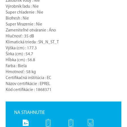
Zásobník vody : Nie
Výrobník ľadu : Nie
Super chladenie : Nie
Biofresh : Nie
Super Mrazenie : Nie
Zameniteľné otváranie : Áno
Hlučnosť : 35 dB
Klimatická trieda : SN_N_ST_T
Výška (cm) : 177.3
Šírka (cm) : 54.7
Hĺbka (cm) : 56.8
Farba : Biela
Hmotnosť : 58 kg
Certifikačná inštitúcia : EC
Názov certifikácie : EPREL
Kód certifikácie : 1868371
NA STIAHNUTIE