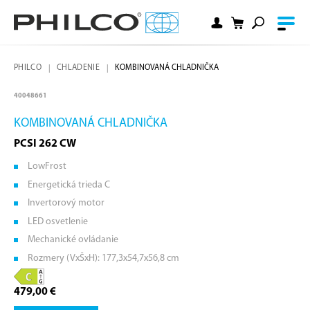
PHILCO
CHLADENIE
KOMBINOVANÁ CHLADNIČKA
40048661
KOMBINOVANÁ CHLADNIČKA
PCSI 262 CW
LowFrost
Energetická trieda C
Invertorový motor
LED osvetlenie
Mechanické ovládanie
Rozmery (VxŠxH): 177,3x54,7x56,8 cm
479,00 €