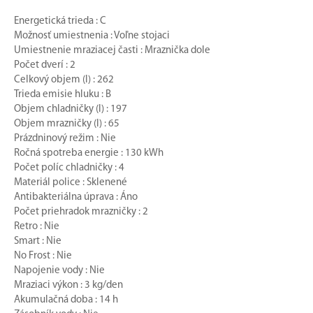
Energetická trieda : C
Možnosť umiestnenia : Voľne stojaci
Umiestnenie mraziacej časti : Mraznička dole
Počet dverí : 2
Celkový objem (l) : 262
Trieda emisie hluku : B
Objem chladničky (l) : 197
Objem mrazničky (l) : 65
Prázdninový režim : Nie
Ročná spotreba energie : 130 kWh
Počet políc chladničky : 4
Materiál police : Sklenené
Antibakteriálna úprava : Áno
Počet priehradok mrazničky : 2
Retro : Nie
Smart : Nie
No Frost : Nie
Napojenie vody : Nie
Mraziaci výkon : 3 kg/den
Akumulačná doba : 14 h