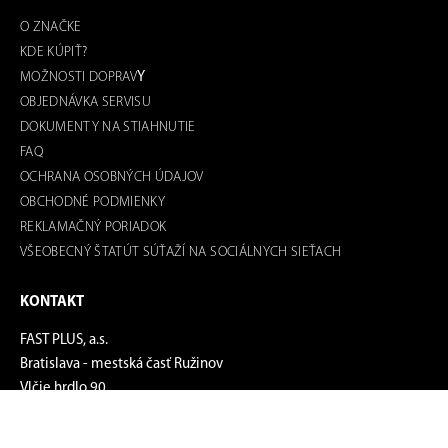
O ZNAČKE
KDE KÚPIŤ?
MOŽNOSTI DOPRAV
Y
OBJEDNÁVKA SERVISU
DOKUMENTY NA STIAHNUTIE
FAQ
OCHRANA OSOBNÝCH ÚDAJOV
OBCHODNÉ PODMIENKY
REKLAMAČNÝ PORIADOK
VŠEOBECNÝ ŠTATÚT SÚŤAŽÍ NA SOCIÁLNYCH SIEŤACH
KONTAKT
FAST PLUS, a.s.
Bratislava - mestská časť Ružinov
Vlčie hrdlo 90
PSČ: 821 07
Tel.: +421 2 2129 6971