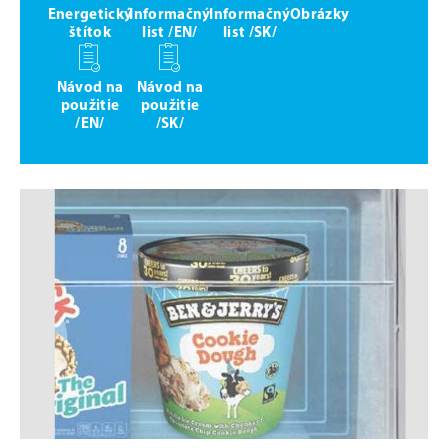
Energetický
Informačný
Informačný
Obrázky
štítok
list /EN/
list /SK/
Návod na
Návod na
použitie
použitie
/EN/
/SK/