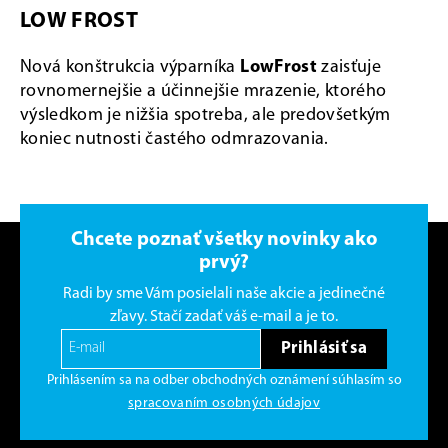
LOW FROST
Nová konštrukcia výparníka
LowFrost
zaisťuje
rovnomernejšie a účinnejšie mrazenie, ktorého
výsledkom je nižšia spotreba, ale predovšetkým
koniec nutnosti častého odmrazovania.
Chcete poznať všetky novinky ako
prvý?
Radi by sme Vám posielali naše akcie a jedinečné
zľavy. Stačí zadať váš e-mail a je to.
Prihlásiť sa
Prihlásením sa na odber obchodných oznámení súhlasím so
spracovaním osobných údajov