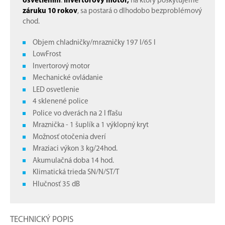
osvetlením
.
Invertorový motor,
na ktorý poskytujeme
záruku 10 rokov
, sa postará o dlhodobo bezproblémový
chod.
Objem chladničky/mrazničky 197 l/65 l
LowFrost
Invertorový motor
Mechanické ovládanie
LED osvetlenie
4 sklenené police
Police vo dverách na 2 l fľašu
Mraznička - 1 šuplík a 1 výklopný kryt
Možnosť otočenia dverí
Mraziaci výkon 3 kg/24hod.
Akumulačná doba 14 hod.
Klimatická trieda SN/N/ST/T
Hlučnosť 35 dB
TECHNICKÝ POPIS