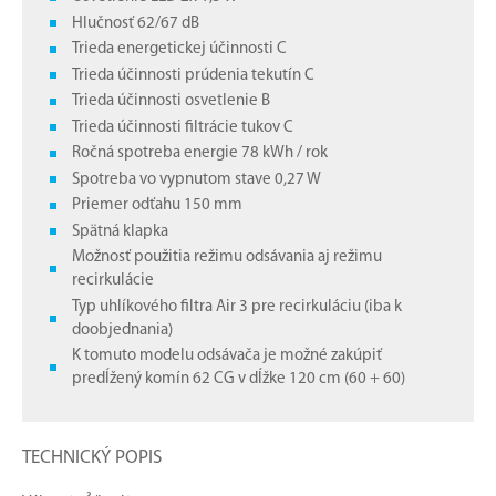
Hlučnosť 62/67 dB
Trieda energetickej účinnosti C
Trieda účinnosti prúdenia tekutín C
Trieda účinnosti osvetlenie B
Trieda účinnosti filtrácie tukov C
Ročná spotreba energie 78 kWh / rok
Spotreba vo vypnutom stave 0,27 W
Priemer odťahu 150 mm
Spätná klapka
Možnosť použitia režimu odsávania aj režimu
recirkulácie
Typ uhlíkového filtra Air 3 pre recirkuláciu (iba k
doobjednania)
K tomuto modelu odsávača je možné zakúpiť
predĺžený komín 62 CG v dĺžke 120 cm (60 + 60)
TECHNICKÝ POPIS