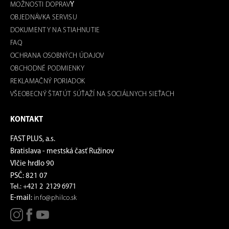
MOŽNOSTI DOPRAV
Y
OBJEDNÁVKA SERVISU
DOKUMENTY NA STIAHNUTIE
FAQ
OCHRANA OSOBNÝCH ÚDAJOV
OBCHODNÉ PODMIENKY
REKLAMAČNÝ PORIADOK
VŠEOBECNÝ ŠTATÚT SÚŤAŽÍ NA SOCIÁLNYCH SIEŤACH
KONTAKT
FAST PLUS, a.s.
Bratislava - mestská časť Ružinov
Vlčie hrdlo 90
PSČ: 821 07
Tel.: +421 2 2129 6971
E-mail:
info@philco.sk