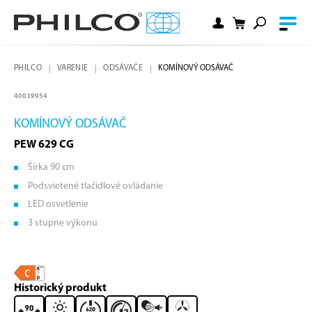
PHILCO
VARENIE
ODSÁVAČE
KOMÍNOVÝ ODSÁVAČ
40039954
KOMÍNOVÝ ODSÁVAČ
PEW 629 CG
Šírka 90 cm
Podsvietené tlačidlové ovládanie
LED osvetlenie
3 stupne výkonu
Historický produkt