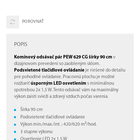
POROVNAŤ
POPIS
Komínový odsávač pár PEW 629 CG šírky 90 cm
v
dizajnovom prevedení so zaobleným sklom.
Podsvietené tlačidlové ovládanie
je riešené do detailu
pre pohodlné ovládanie. Pracovnú plochu je možné
rozžiariť
úsporným LED osvetlením
s minimálnou
spotrebou 2x 1,5 W. Tento odsávač vám na maximálny
výkon zaistí svieži a zdravý vzduch počas varenia.
Šírka 90 cm
Podsvietené tlačidlové ovládanie
Výkon min./max./int .: 420/620 m³/hod.
3 stupne výkonu
Osvetlenie LED 2x 1,5 W