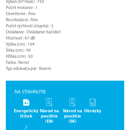
Výkon (m³/hod.) : 750
Počet motorov : 1
Osvetlenie : Áno
Recirkulácia : Áno
Počet rýchlostí (stupňa) : 3
Ovládanie : Ovládanie tlačidiel
Hlučnosť : 67 dB
Výška (cm) : 104
Šírka (cm) : 90
Hĺbka (cm) : 50
Farba : Nerez
Typ odsávača pár : Komín
NA STIAHNUTIE
Energetický
Návod na
Návod na
Obrázky
štítok
použitie
použitie
/EN/
/SK/