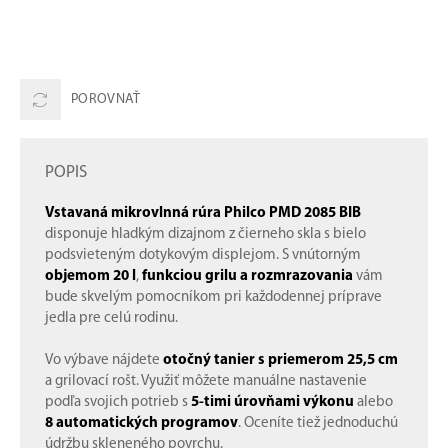
POROVNAŤ
POPIS
Vstavaná mikrovlnná rúra Philco PMD 2085 BIB
disponuje hladkým dizajnom z čierneho skla s bielo
podsvieteným dotykovým displejom. S vnútorným
objemom 20 l
,
funkciou grilu a rozmrazovania
vám
bude skvelým pomocníkom pri každodennej príprave
jedla pre celú rodinu.
Vo výbave nájdete
otočný tanier s priemerom 25,5 cm
a grilovací rošt. Využiť môžete manuálne nastavenie
podľa svojich potrieb s
5-timi úrovňami výkonu
alebo
8 automatických programov
. Oceníte tiež jednoduchú
údržbu skleneného povrchu.