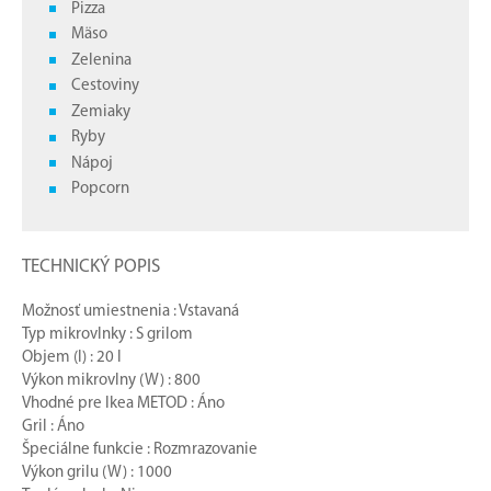
Pizza
Mäso
Zelenina
Cestoviny
Zemiaky
Ryby
Nápoj
Popcorn
TECHNICKÝ POPIS
Možnosť umiestnenia : Vstavaná
Typ mikrovlnky : S grilom
Objem (l) : 20 l
Výkon mikrovlny (W) : 800
Vhodné pre Ikea METOD : Áno
Gril : Áno
Špeciálne funkcie : Rozmrazovanie
Výkon grilu (W) : 1000