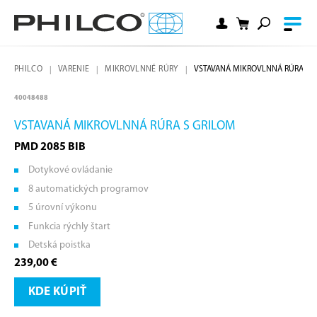
PHILCO
VARENIE
MIKROVLNNÉ RÚRY
VSTAVANÁ MIKROVLNNÁ RÚRA S 
40048488
VSTAVANÁ MIKROVLNNÁ RÚRA S GRILOM
PMD 2085 BIB
Dotykové ovládanie
8 automatických programov
5 úrovní výkonu
Funkcia rýchly štart
Detská poistka
239,00 €
KDE KÚPIŤ