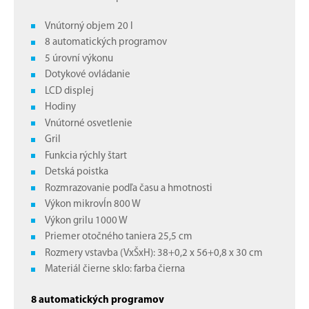
Vnútorný objem 20 l
8 automatických programov
5 úrovní výkonu
Dotykové ovládanie
LCD displej
Hodiny
Vnútorné osvetlenie
Gril
Funkcia rýchly štart
Detská poistka
Rozmrazovanie podľa času a hmotnosti
Výkon mikrovĺn 800 W
Výkon grilu 1000 W
Priemer otočného taniera 25,5 cm
Rozmery vstavba (VxŠxH): 38+0,2 x 56+0,8 x 30 cm
Materiál čierne sklo: farba čierna
8 automatických programov