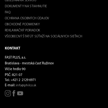
OBJEDNÁVKA SERVISU
DOKUMENTY NA STIAHNUTIE
FAQ
OCHRANA OSOBNÝCH ÚDAJOV
OBCHODNÉ PODMIENKY
REKLAMAČNÝ PORIADOK
VŠEOBECNÝ ŠTATÚT SÚŤAŽÍ NA SOCIÁLNYCH SIEŤACH
KONTAKT
FAST PLUS, a.s.
Bratislava - mestská časť Ružinov
Vlčie hrdlo 90
PSČ: 821 07
Tel.: +421 2 2129 6971
E-mail:
info@philco.sk