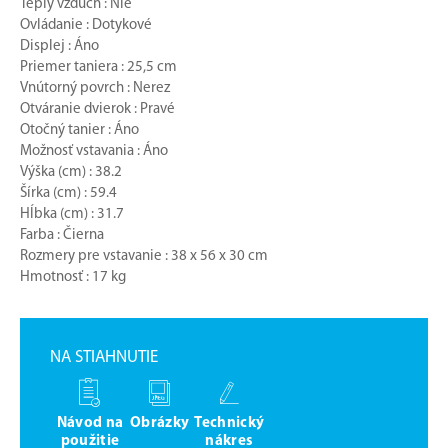
Teplý vzduch : Nie
Ovládanie : Dotykové
Displej : Áno
Priemer taniera : 25,5 cm
Vnútorný povrch : Nerez
Otváranie dvierok : Pravé
Otočný tanier : Áno
Možnosť vstavania : Áno
Výška (cm) : 38.2
Šírka (cm) : 59.4
Hĺbka (cm) : 31.7
Farba : Čierna
Rozmery pre vstavanie : 38 x 56 x 30 cm
Hmotnosť : 17 kg
NA STIAHNUTIE
Návod na
Obrázky
Technický
použitie
nákres