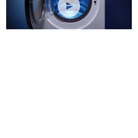
NOVÁ GENERÁCIA
práčok s parou Philco King
Chcete poznať všetky novinky ako
prvý?