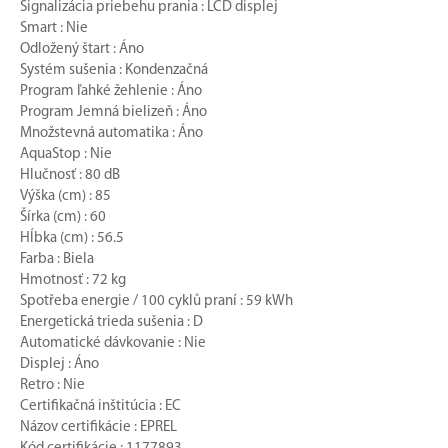
Signalizácia priebehu prania : LCD displej
Smart : Nie
Odložený štart : Áno
Systém sušenia : Kondenzačná
Program ľahké žehlenie : Áno
Program Jemná bielizeň : Áno
Množstevná automatika : Áno
AquaStop : Nie
Hlučnosť : 80 dB
Výška (cm) : 85
Šírka (cm) : 60
Hĺbka (cm) : 56.5
Farba : Biela
Hmotnosť : 72 kg
Spotřeba energie / 100 cyklů praní : 59 kWh
Energetická trieda sušenia : D
Automatické dávkovanie : Nie
Displej : Áno
Retro : Nie
Certifikačná inštitúcia : EC
Názov certifikácie : EPREL