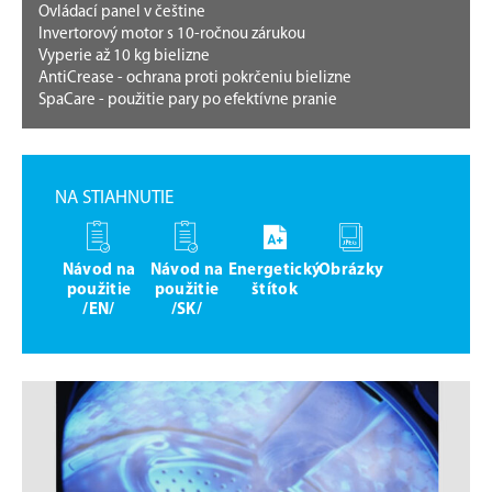
Ovládací panel v češtine
Invertorový motor s 10-ročnou zárukou
Vyperie až 10 kg bielizne
AntiCrease - ochrana proti pokrčeniu bielizne
SpaCare - použitie pary po efektívne pranie
NA STIAHNUTIE
Návod na
Návod na
Energetický
Obrázky
použitie
použitie
štítok
/EN/
/SK/