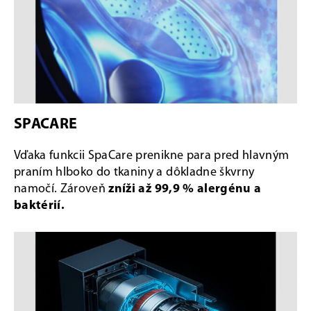
SPACARE
Vďaka funkcii SpaCare prenikne para pred hlavným
praním hlboko do tkaniny a dôkladne škvrny
namočí. Zároveň
zníži až 99,9 % alergénu a
baktérií.