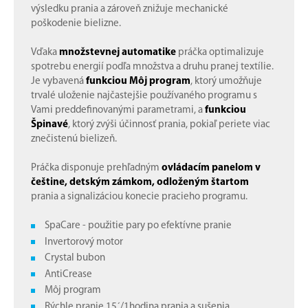
výsledku prania a zároveň znižuje mechanické
poškodenie bielizne.
Vďaka
množstevnej automatike
práčka optimalizuje
spotrebu energií podľa množstva a druhu pranej textílie.
Je vybavená
funkciou Môj program
, ktorý umožňuje
trvalé uloženie najčastejšie používaného programu s
Vami preddefinovanými parametrami, a
funkciou
Špinavé
, ktorý zvýši účinnosť prania, pokiaľ periete viac
znečistenú bielizeň.
Práčka disponuje prehľadným
ovládacím panelom v
češtine, detským zámkom, odloženým štartom
prania a signalizáciou konecie pracieho programu.
SpaCare - použitie pary po efektívne pranie
Invertorový motor
Crystal bubon
AntiCrease
Môj program
Rýchle pranie 15´/1hodina prania a sušenia