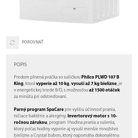
POROVNAŤ
POPIS
Predom plnená práčka so sušičkou
Philco PLWD 107 B
King
, ktorá
vyperie až 10 kg
,
vysuší až 7 kg bielizne
, je
v energetickej triede B/D, s možnosťou
až 1500 otáčok
za minútu pri odstreďovaní.
Parný program SpaCare
pre vyššiu účinnosť prania,
ničiace baktérie a alergény.
Invertorový motor s 10-
ročnou zárukou
, program 1hodina prania a sušenia,
ktorý počas hodiny vyperie aj vysuší menšie množstvo
bielizne a Crystal bubon, ktorý napomáha dokonalému