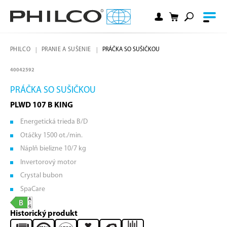
PHILCO
PRANIE A SUŠENIE
PRÁČKA SO SUŠIČKOU
40042592
PRÁČKA SO SUŠIČKOU
PLWD 107 B KING
Energetická trieda B/D
Otáčky 1500 ot./min.
Náplň bielizne 10/7 kg
Invertorový motor
Crystal bubon
SpaCare
Historický produkt