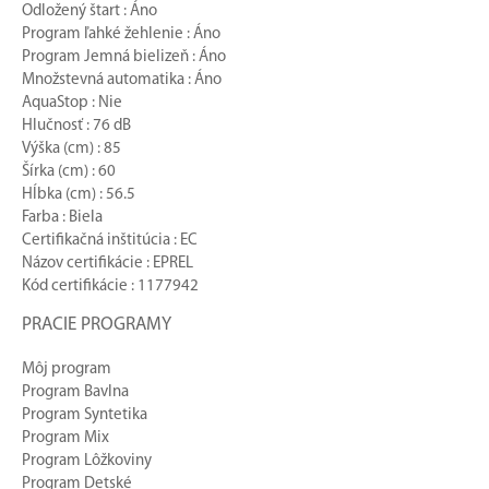
Odložený štart : Áno
Program ľahké žehlenie : Áno
Program Jemná bielizeň : Áno
Množstevná automatika : Áno
AquaStop : Nie
Hlučnosť : 76 dB
Výška (cm) : 85
Šírka (cm) : 60
Hĺbka (cm) : 56.5
Farba : Biela
Certifikačná inštitúcia : EC
Názov certifikácie : EPREL
Kód certifikácie : 1177942
PRACIE PROGRAMY
Môj program
Program Bavlna
Program Syntetika
Program Mix
Program Lôžkoviny
Program Detské