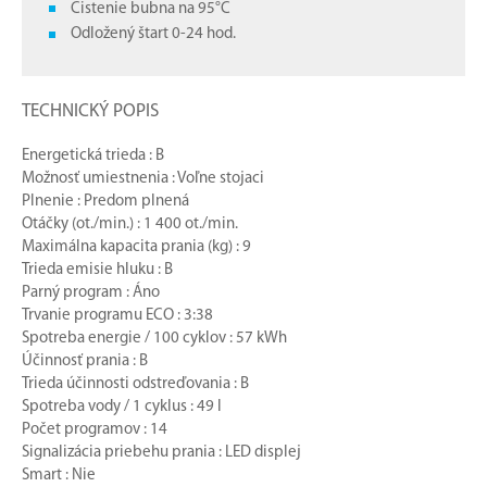
Čistenie bubna na 95°C
Odložený štart 0-24 hod.
TECHNICKÝ POPIS
Energetická trieda : B
Možnosť umiestnenia : Voľne stojaci
Plnenie : Predom plnená
Otáčky (ot./min.) : 1 400 ot./min.
Maximálna kapacita prania (kg) : 9
Trieda emisie hluku : B
Parný program : Áno
Trvanie programu ECO : 3:38
Spotreba energie / 100 cyklov : 57 kWh
Účinnosť prania : B
Trieda účinnosti odstreďovania : B
Spotreba vody / 1 cyklus : 49 l
Počet programov : 14
Signalizácia priebehu prania : LED displej
Smart : Nie