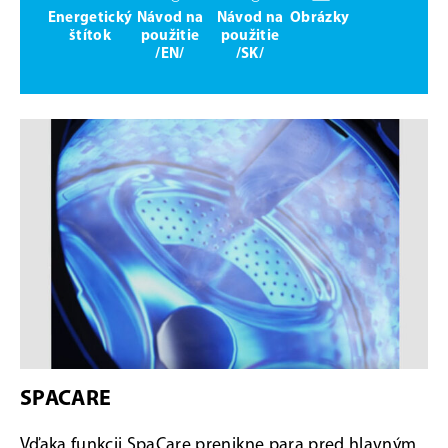
Energetický
Návod na
Návod na
Obrázky
štítok
použitie
použitie
/EN/
/SK/
SPACARE
Vďaka funkcii SpaCare prenikne para pred hlavným