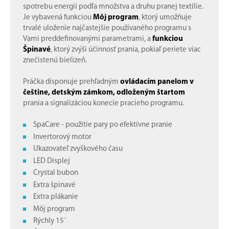
spotrebu energií podľa množstva a druhu pranej textílie.
Je vybavená funkciou
Môj program
, ktorý umožňuje
trvalé uloženie najčastejšie používaného programu s
Vami preddefinovanými parametrami, a
funkciou
Špinavé
, ktorý zvýši účinnosť prania, pokiaľ periete viac
znečistenú bielizeň.
Práčka disponuje prehľadným
ovládacím panelom v
češtine, detským zámkom, odloženým štartom
prania a signalizáciou konecie pracieho programu.
SpaCare - použitie pary po efektívne pranie
Invertorový motor
Ukazovateľ zvyškového času
LED Displej
Crystal bubon
Extra špinavé
Extra plákanie
Môj program
Rýchly 15´