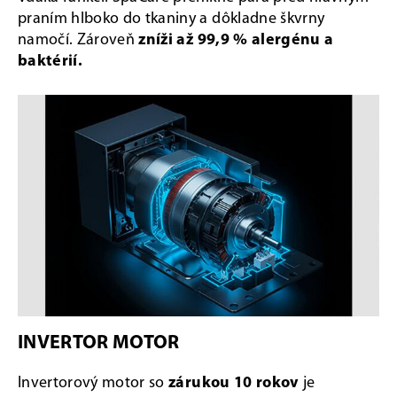
praním hlboko do tkaniny a dôkladne škvrny
namočí. Zároveň
zníži až 99,9 % alergénu a
baktérií.
INVERTOR MOTOR
Invertorový motor so
zárukou 10 rokov
je