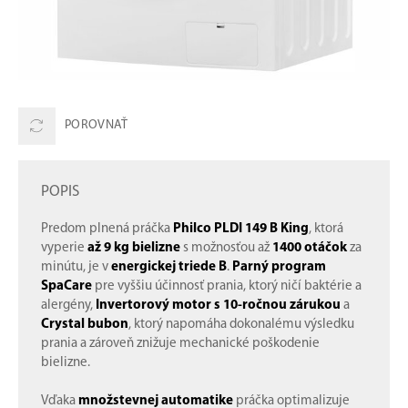
POROVNAŤ
POPIS
Predom plnená práčka
Philco PLDI 149 B King
, ktorá
vyperie
až 9 kg bielizne
s možnosťou až
1400 otáčok
za
minútu, je v
energickej triede B
.
Parný program
SpaCare
pre vyššiu účinnosť prania, ktorý ničí baktérie a
alergény,
Invertorový motor s 10-ročnou zárukou
a
Crystal bubon
, ktorý napomáha dokonalému výsledku
prania a zároveň znižuje mechanické poškodenie
bielizne.
Vďaka
množstevnej automatike
práčka optimalizuje