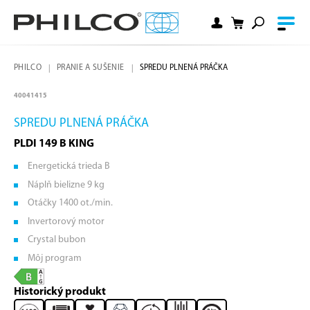
PHILCO
PRANIE A SUŠENIE
SPREDU PLNENÁ PRÁČKA
40041415
SPREDU PLNENÁ PRÁČKA
PLDI 149 B KING
Energetická trieda B
Náplň bielizne 9 kg
Otáčky 1400 ot./min.
Invertorový motor
Crystal bubon
Môj program
Historický produkt