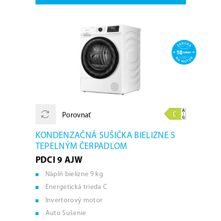
Porovnať
KONDENZAČNÁ SUŠIČKA BIELIZNE S
TEPELNÝM ČERPADLOM
PDCI 9 AJW
Náplň bielizne 9 kg
Energetická trieda C
Invertorový motor
Auto Sušenie