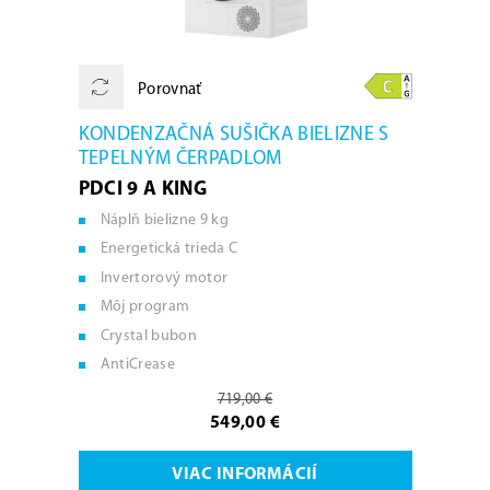
Porovnať
KONDENZAČNÁ SUŠIČKA BIELIZNE S
TEPELNÝM ČERPADLOM
PDCI 9 A KING
Náplň bielizne 9 kg
Energetická trieda C
Invertorový motor
Môj program
Crystal bubon
AntiCrease
719,00 €
549,00 €
VIAC INFORMÁCIÍ