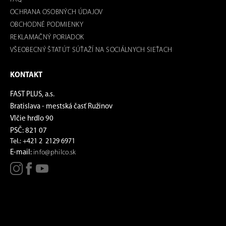
OCHRANA OSOBNÝCH ÚDAJOV
OBCHODNÉ PODMIENKY
REKLAMAČNÝ PORIADOK
VŠEOBECNÝ ŠTATÚT SÚŤAŽÍ NA SOCIÁLNYCH SIEŤACH
KONTAKT
FAST PLUS, a.s.
Bratislava - mestská časť Ružinov
Vlčie hrdlo 90
PSČ: 821 07
Tel.: +421 2 2129 6971
E-mail:
info@philco.sk