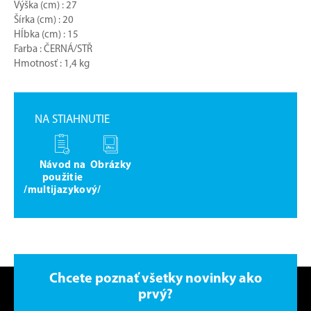
Výška (cm) : 27
Šírka (cm) : 20
Hĺbka (cm) : 15
Farba : ČERNÁ/STŘ
Hmotnosť : 1,4 kg
NA STIAHNUTIE
Návod na
Obrázky
použitie
/multijazykový/
Chcete poznať všetky novinky ako
prvý?