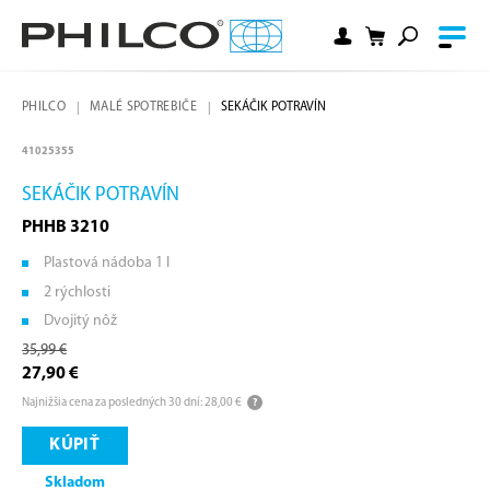
PHILCO
MALÉ SPOTREBIČE
SEKÁČIK POTRAVÍN
41025355
SEKÁČIK POTRAVÍN
PHHB 3210
Plastová nádoba 1 l
2 rýchlosti
Dvojitý nôž
35,99 €
27,90 €
Najnižšia cena za posledných 30 dní: 28,00 €
KÚPIŤ
Skladom