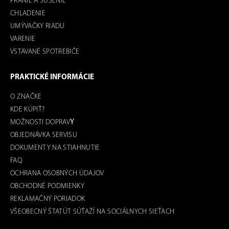
PRANIE A SUŠENIE
CHLADENIE
UMÝVAČKY RIADU
VARENIE
VSTAVANÉ SPOTREBIČE
PRAKTICKÉ INFORMÁCIE
O ZNAČKE
KDE KÚPIŤ?
MOŽNOSTI DOPRAV
Y
OBJEDNÁVKA SERVISU
DOKUMENTY NA STIAHNUTIE
FAQ
OCHRANA OSOBNÝCH ÚDAJOV
OBCHODNÉ PODMIENKY
REKLAMAČNÝ PORIADOK
VŠEOBECNÝ ŠTATÚT SÚŤAŽÍ NA SOCIÁLNYCH SIEŤACH