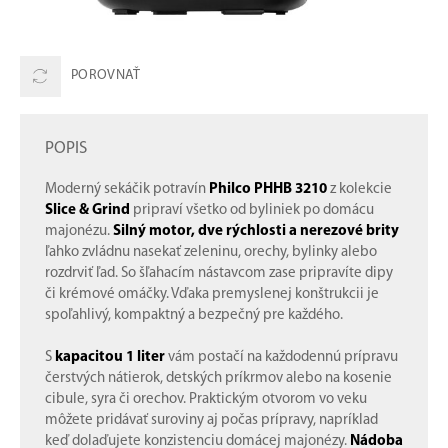
POROVNAŤ
POPIS
Moderný sekáčik potravín
Philco PHHB 3210
z kolekcie
Slice & Grind
pripraví všetko od byliniek po domácu
majonézu.
Silný motor, dve rýchlosti a nerezové brity
ľahko zvládnu nasekať zeleninu, orechy, bylinky alebo
rozdrviť ľad. So šľahacím nástavcom zase pripravíte dipy
či krémové omáčky. Vďaka premyslenej konštrukcii je
spoľahlivý, kompaktný a bezpečný pre každého.
S
kapacitou 1 liter
vám postačí na každodennú prípravu
čerstvých nátierok, detských príkrmov alebo na kosenie
cibule, syra či orechov. Praktickým otvorom vo veku
môžete pridávať suroviny aj počas prípravy, napríklad
keď dolaďujete konzistenciu domácej majonézy.
Nádoba