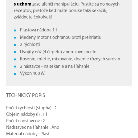
s uchom
zase uľahčí manipuláciu. Pustite sa do nových
receptov, pretože keď máte poruke taký sekáčik,
zvládnete čokoľvek!
Plastová nádoba 1 l
Medený motor s ochranou proti prehriatiu
2 rýchlosti
Dvojitý nôž (4 čepele) z nerezovej ocele
Kosenie, mletie, mixovanie, drvenie rôznych surovín
2 nástavce - na sekanie a na šľahanie
Výkon 400 W
TECHNICKÝ POPIS
Počet rýchlostí (stupňa) : 2
Objem nádoby (l) : 1 l
Počet nadstavcov : 2
Nadstavec na šľahanie : Áno
Materiál nádoby : Plast