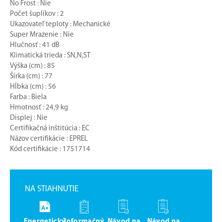
No Frost : Nie
Počet šuplíkov : 2
Ukazovateľ teploty : Mechanické
Super Mrazenie : Nie
Hlučnosť : 41 dB
Klimatická trieda : SN,N,ST
Výška (cm) : 85
Šírka (cm) : 77
Hĺbka (cm) : 56
Farba : Biela
Hmotnosť : 24,9 kg
Displej : Nie
Certifikačná inštitúcia : EC
Názov certifikácie : EPREL
Kód certifikácie : 1751714
NA STIAHNUTIE
Energetický
Informačný
Návod na
Návod na