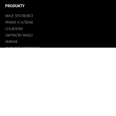
PRODUKTY
MALÉ SPOTREBIČE
PRANIE A SUŠENIE
CHLADENIE
UMÝVAČKY RIADU
VARENIE
VSTAVANÉ SPOTREBIČE
PRAKTICKÉ INFORMÁCIE
O ZNAČKE
KDE KÚPIŤ?
MOŽNOSTI DOPRAV
Y
OBJEDNÁVKA SERVISU
DOKUMENTY NA STIAHNUTIE
FAQ
OCHRANA OSOBNÝCH ÚDAJOV