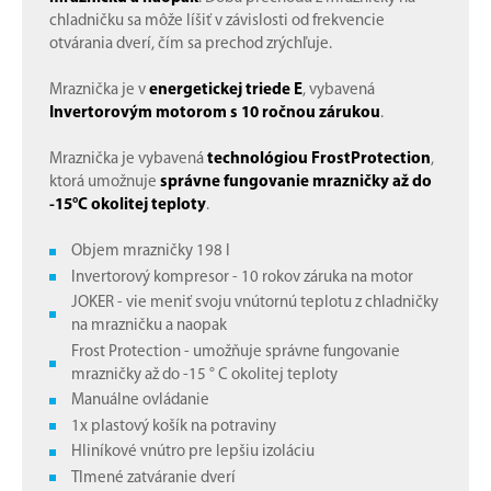
chladničku sa môže líšiť v závislosti od frekvencie
otvárania dverí, čím sa prechod zrýchľuje.
Mraznička je v
energetickej triede E
, vybavená
Invertorovým motorom s 10 ročnou zárukou
.
Mraznička je vybavená
technológiou FrostProtection
,
ktorá umožnuje
správne fungovanie mrazničky až do
-15°C okolitej teploty
.
Objem mrazničky 198 l
Invertorový kompresor - 10 rokov záruka na motor
JOKER - vie meniť svoju vnútornú teplotu z chladničky
na mrazničku a naopak
Frost Protection - umožňuje správne fungovanie
mrazničky až do -15 ° C okolitej teploty
Manuálne ovládanie
1x plastový košík na potraviny
Hliníkové vnútro pre lepšiu izoláciu
Tlmené zatváranie dverí