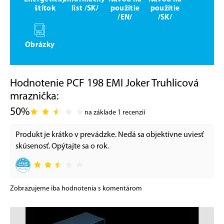
štítok
list /SK/
použitie
použitie
/EN/
/SK/
Obrázky
Hodnotenie PCF 198 EMI Joker Truhlicová
mraznička:
50%
na základe 1 recenzií
Produkt je krátko v prevádzke. Nedá sa objektívne uviesť
skúsenosť. Opýtajte sa o rok.
Zobrazujeme iba hodnotenia s komentárom