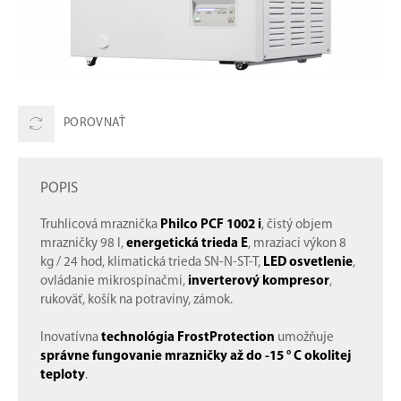
POROVNAŤ
POPIS
Truhlicová mraznička
Philco PCF 1002 i
, čistý objem
mrazničky 98 l,
energetická trieda E
, mraziaci výkon 8
kg / 24 hod, klimatická trieda SN-N-ST-T,
LED osvetlenie
,
ovládanie mikrospínačmi,
inverterový kompresor
,
rukoväť, košík na potraviny, zámok.
Inovatívna
technológia FrostProtection
umožňuje
správne fungovanie mrazničky až do -15 ° C okolitej
teploty
.