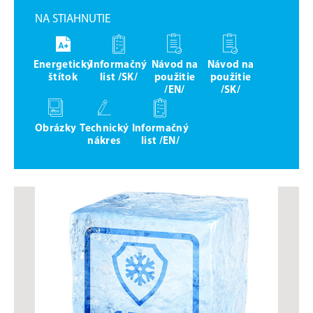
NA STIAHNUTIE
Energetický
Informačný
Návod na
Návod na
štítok
list /SK/
použitie
použitie
/EN/
/SK/
Obrázky
Technický
Informačný
nákres
list /EN/