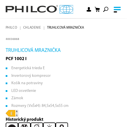
PHILCO
CHLADENIE
TRUHLICOVÁ MRAZNIČKA
40036868
TRUHLICOVÁ MRAZNIČKA
PCF 1002 I
Energetická trieda E
Invertorový kompresor
Košík na potraviny
LED osvetlenie
Zámok
Rozmery (VxŠxH): 84,5x54,5x55 cm
Historický produkt