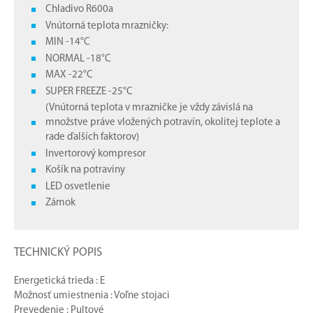
Chladivo R600a
Vnútorná teplota mrazničky:
MIN -14°C
NORMAL -18°C
MAX -22°C
SUPER FREEZE -25°C
(Vnútorná teplota v mrazničke je vždy závislá na
množstve práve vložených potravín, okolitej teplote a
rade ďalších faktorov)
Invertorový kompresor
Košík na potraviny
LED osvetlenie
Zámok
TECHNICKÝ POPIS
Energetická trieda : E
Možnosť umiestnenia : Voľne stojaci
Prevedenie : Pultové