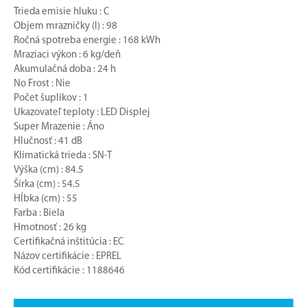
Trieda emisie hluku : C
Objem mrazničky (l) : 98
Ročná spotreba energie : 168 kWh
Mraziaci výkon : 6 kg/deň
Akumulačná doba : 24 h
No Frost : Nie
Počet šuplíkov : 1
Ukazovateľ teploty : LED Displej
Super Mrazenie : Áno
Hlučnosť : 41 dB
Klimatická trieda : SN-T
Výška (cm) : 84.5
Šírka (cm) : 54.5
Hĺbka (cm) : 55
Farba : Biela
Hmotnosť : 26 kg
Certifikačná inštitúcia : EC
Názov certifikácie : EPREL
Kód certifikácie : 1188646