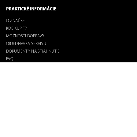
PRAKTICKÉ INFORMÁCIE
O ZNAČKE
KDE KÚPIŤ?
MOŽNOSTI DOPRAV
Y
OBJEDNÁVKA SERVISU
DOKUMENTY NA STIAHNUTIE
FAQ
OCHRANA OSOBNÝCH ÚDAJOV
OBCHODNÉ PODMIENKY
REKLAMAČNÝ PORIADOK
VŠEOBECNÝ ŠTATÚT SÚŤAŽÍ NA SOCIÁLNYCH SIEŤACH
KONTAKT
FAST PLUS, a.s.
Bratislava - mestská časť Ružinov
Vlčie hrdlo 90