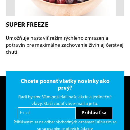
SUPER FREEZE
Umožňuje nastaviť režim rýchleho zmrazenia
potravín pre maximálne zachovanie živín aj čerstvej
chuti.
Chcete poznať všetky novinky ako
prvý?
Radi by sme Vám posielali naše akcie a jedinečné
zľavy. Stačí zadať váš e-mail a je to.
Prihlásiť sa
Prihlásením sa na odber obchodných oznámení súhlasím so
spracovaním osobných údajov