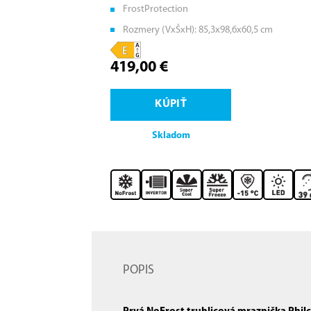
FrostProtection
Rozmery (VxŠxH): 85,3x98,6x60,5 cm
419,00 €
KÚPIŤ
Skladom
POPIS