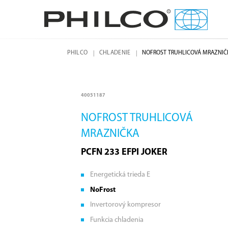
PHILCO
CHLADENIE
NOFROST TRUHLICOVÁ MRAZNIČ
40051187
NOFROST TRUHLICOVÁ
MRAZNIČKA
PCFN 233 EFPI JOKER
Energetická trieda E
NoFrost
Invertorový kompresor
Funkcia chladenia