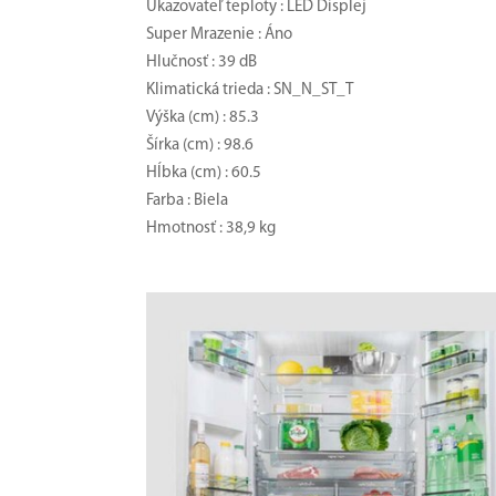
Ukazovateľ teploty : LED Displej
Super Mrazenie : Áno
Hlučnosť : 39 dB
Klimatická trieda : SN_N_ST_T
Výška (cm) : 85.3
Šírka (cm) : 98.6
Hĺbka (cm) : 60.5
Farba : Biela
Hmotnosť : 38,9 kg