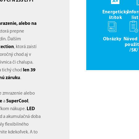
co PCFN 233 EFPI
Energetický
Info
štítok
lis
razenie, alebo na
 ktorá prepne
Obrázky
Návod
dín. Ďalším
použit
tection
, ktorá zaistí
/SK/
oročný chod aj v
ivnica či chalupa.
a tichý chod
len 39
nú záruku
.
hle zmrazenie alebo
e
a
SuperCool
,
veľkom nákupe.
LED
ad a akumulačná doba
hly flexibilného
ite kdekoľvek. A to