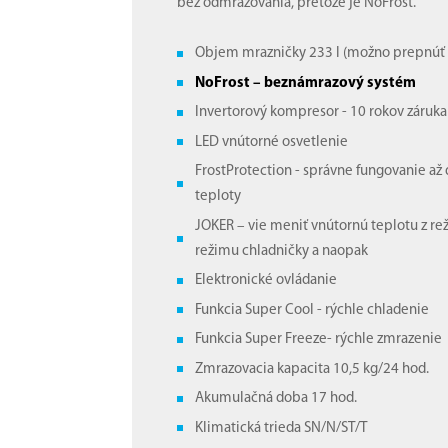
bez odmrazovania, pretože je NoFrost.
Objem mrazničky 233 l (možno prepnúť 
NoFrost – beznámrazový systém
Invertorový kompresor - 10 rokov záruka
LED vnútorné osvetlenie
FrostProtection - správne fungovanie až 
teploty
JOKER – vie meniť vnútornú teplotu z r
režimu chladničky a naopak
Elektronické ovládanie
Funkcia Super Cool - rýchle chladenie
Funkcia Super Freeze- rýchle zmrazenie
Zmrazovacia kapacita 10,5 kg/24 hod.
Akumulačná doba 17 hod.
Klimatická trieda SN/N/ST/T