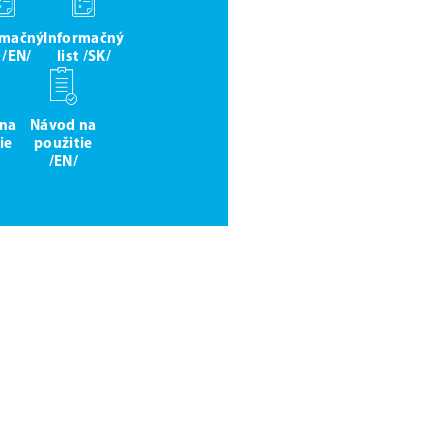
rmačný
Informačný
t /EN/
list /SK/
 na
Návod na
ie
použitie
/EN/