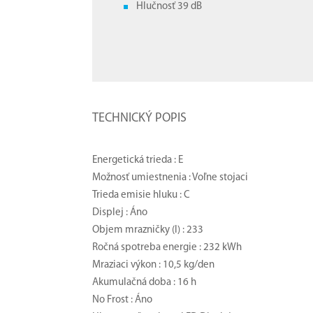
Hlučnosť 39 dB
TECHNICKÝ POPIS
Energetická trieda : E
Možnosť umiestnenia : Voľne stojaci
Trieda emisie hluku : C
Displej : Áno
Objem mrazničky (l) : 233
Ročná spotreba energie : 232 kWh
Mraziaci výkon : 10,5 kg/den
Akumulačná doba : 16 h
No Frost : Áno