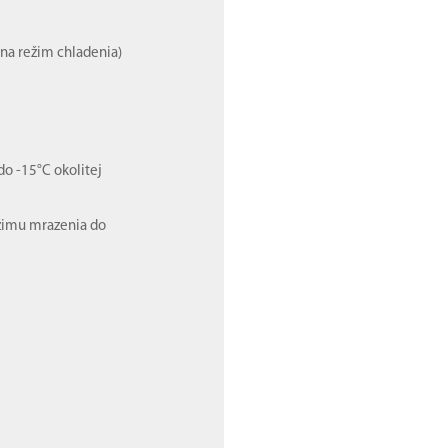
na režim chladenia)
do -15°C okolitej
ežimu mrazenia do