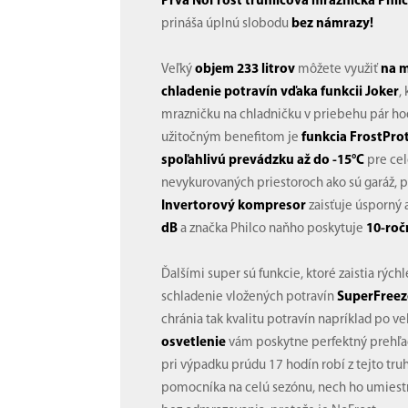
Prvá NoFrost truhlicová mraznička Phil
prináša úplnú slobodu
bez námrazy!
Veľký
objem 233 litrov
môžete využiť
na m
chladenie potravín vďaka funkcii Joker
,
mrazničku na chladničku v priebehu pár ho
užitočným benefitom je
funkcia FrostPro
spoľahlivú prevádzku až do -15°C
pre cel
nevykurovaných priestoroch ako sú garáž, p
Invertorový kompresor
zaisťuje úsporný 
dB
a značka Philco naňho poskytuje
10-roč
Ďalšími super sú funkcie, ktoré zaistia rýc
schladenie vložených potravín
SuperFreez
chránia tak kvalitu potravín napríklad po 
osvetlenie
vám poskytne perfektný prehľ
pri výpadku prúdu 17 hodín robí z tejto tru
pomocníka na celú sezónu, nech ho umiestn