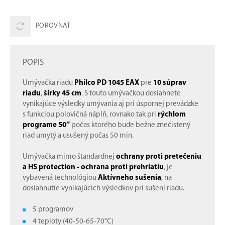
POROVNAŤ
POPIS
Umývačka riadu
Philco PD 1045 EAX
pre
10 súprav
riadu
,
šírky 45 cm
. S touto umývačkou dosiahnete
vynikajúce výsledky umývania aj pri úspornej prevádzke
s funkciou polovičná náplň, rovnako tak pri
rýchlom
programe 50″
počas ktorého bude bežne znečistený
riad umytý a usušený počas 50 min.
Umývačka mimo štandardnej
ochrany proti pretečeniu
a HS protection - ochrana proti prehriatiu
, je
vybavená technológiou
Aktívneho sušenia
, na
dosiahnutie vynikajúcich výsledkov pri sušení riadu.
5 programov
4 teploty (40-50-65-70°C)