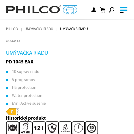
PHILCO
UMÝVAČKY RIADU
UMÝVAČKA RIADU
40044143
UMÝVAČKA RIADU
PD 1045 EAX
10 súprav riadu
5 programov
HS protection
Water protection
Mini Active sušenie
Historický produkt