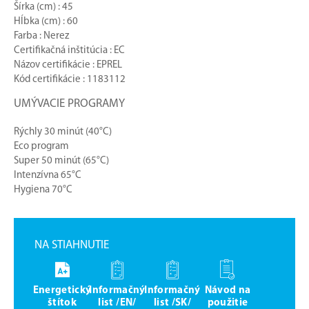
Šírka (cm) : 45
Hĺbka (cm) : 60
Farba : Nerez
Certifikačná inštitúcia : EC
Názov certifikácie : EPREL
Kód certifikácie : 1183112
UMÝVACIE PROGRAMY
Rýchly 30 minút (40°C)
Eco program
Super 50 minút (65°C)
Intenzívna 65°C
Hygiena 70°C
NA STIAHNUTIE
Energetický
Informačný
Informačný
Návod na
štítok
list /EN/
list /SK/
použitie