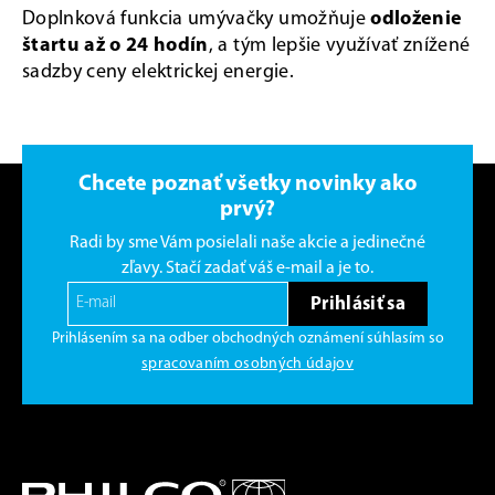
Doplnková funkcia umývačky umožňuje
odloženie
štartu až o 24 hodín
, a tým lepšie využívať znížené
sadzby ceny elektrickej energie.
Chcete poznať všetky novinky ako
prvý?
Radi by sme Vám posielali naše akcie a jedinečné
zľavy. Stačí zadať váš e-mail a je to.
Prihlásiť sa
Prihlásením sa na odber obchodných oznámení súhlasím so
spracovaním osobných údajov