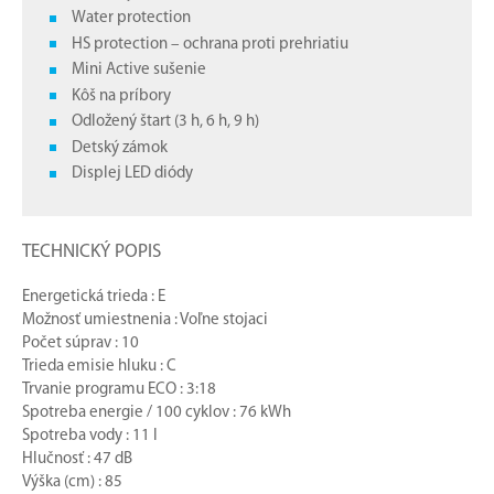
Water protection
HS protection – ochrana proti prehriatiu
Mini Active sušenie
Kôš na príbory
Odložený štart (3 h, 6 h, 9 h)
Detský zámok
Displej LED diódy
TECHNICKÝ POPIS
Energetická trieda : E
Možnosť umiestnenia : Voľne stojaci
Počet súprav : 10
Trieda emisie hluku : C
Trvanie programu ECO : 3:18
Spotreba energie / 100 cyklov : 76 kWh
Spotreba vody : 11 l
Hlučnosť : 47 dB
Výška (cm) : 85