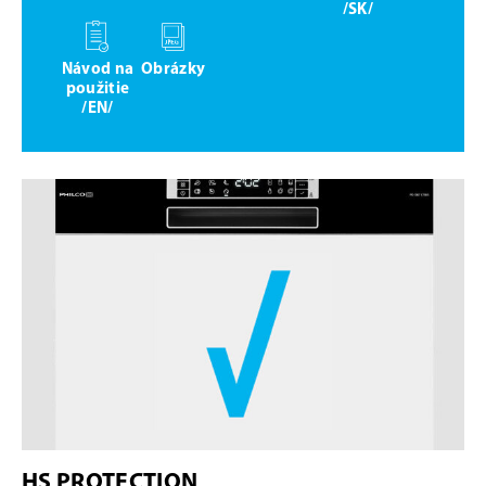
/SK/
Návod na
Obrázky
použitie
/EN/
HS PROTECTION