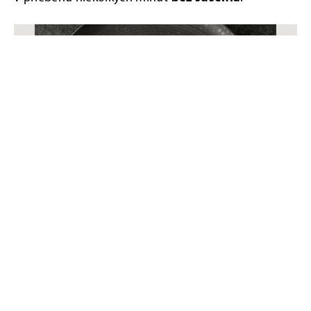
ODLOŽENÝ ŠTART
Doplnková funkcia umývačky umožňuje
odloženie
štartu až o 24 hodín
, a tým lepšie využívať znížené
sadzby ceny elektrickej energie.