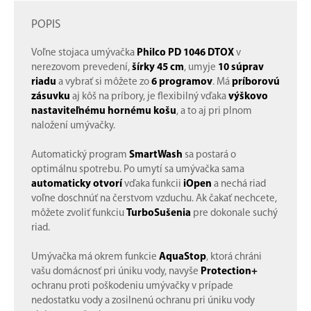
POPIS
Voľne stojaca umývačka
Philco PD 1046 DTOX
v
nerezovom prevedení,
šírky 45 cm
, umyje
10 súprav
riadu
a vybrať si môžete zo
6 programov
. Má
príborovú
zásuvku
aj kôš na príbory, je flexibilný vďaka
výškovo
nastaviteľnému hornému košu
, a to aj pri plnom
naložení umývačky.
Automatický program
SmartWash
sa postará o
optimálnu spotrebu. Po umytí sa umývačka sama
automaticky otvorí
vďaka funkcii
iOpen
a nechá riad
voľne doschnúť na čerstvom vzduchu. Ak čakať nechcete,
môžete zvoliť funkciu
TurboSušenia
pre dokonale suchý
riad.
Umývačka má okrem funkcie
AquaStop
, ktorá chráni
vašu domácnosť pri úniku vody, navyše
Protection+
ochranu proti poškodeniu umývačky v prípade
nedostatku vody a zosilnenú ochranu pri úniku vody