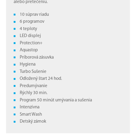
alebo pretečeniu.
10 súprav riadu
6 programov
4 teploty
LED displej
Protection+
Aquastop
Príborová zásuvka
Hygiena
Turbo Sušenie
Odložený štart 24 hod.
Predumývanie
Rýchly 30 min.
Program 50 minút umývania a sušenia
Intenzívna
Smart Wash
Detský zámok