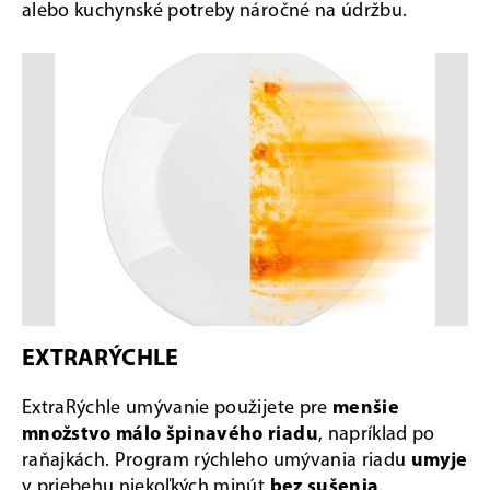
alebo kuchynské potreby náročné na údržbu.
EXTRARÝCHLE
ExtraRýchle umývanie použijete pre
menšie
množstvo málo špinavého riadu
, napríklad po
raňajkách. Program rýchleho umývania riadu
umyje
v priebehu niekoľkých minút
bez sušenia
.