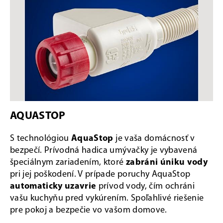
AQUASTOP
S technológiou
AquaStop
je vaša domácnosť v
bezpečí. Prívodná hadica umývačky je vybavená
špeciálnym zariadením, ktoré
zabráni úniku vody
pri jej poškodení. V prípade poruchy AquaStop
automaticky uzavrie
prívod vody, čím ochráni
vašu kuchyňu pred vykúrením. Spoľahlivé riešenie
pre pokoj a bezpečie vo vašom domove.