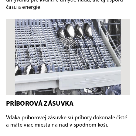
umývania pre kvalitné umytie riadu, ale aj úsporu
času a energie.
PRÍBOROVÁ ZÁSUVKA
Vďaka príborovej zásuvke sú príbory dokonale čisté
a máte viac miesta na riad v spodnom koši.