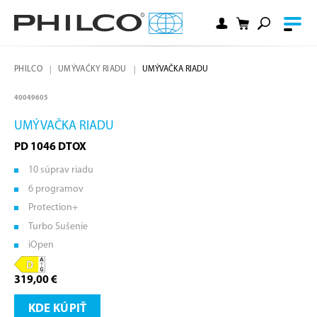
PHILCO
UMÝVAČKY RIADU
UMÝVAČKA RIADU
40049605
UMÝVAČKA RIADU
PD 1046 DTOX
10 súprav riadu
6 programov
Protection+
Turbo Sušenie
iOpen
319,00 €
KDE KÚPIŤ