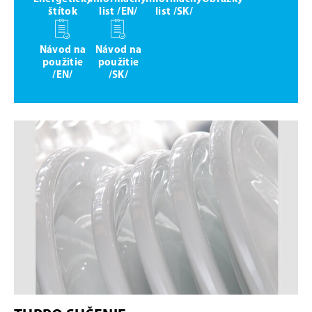
štítok
list /EN/
list /SK/
Návod na
Návod na
použitie
použitie
/EN/
/SK/