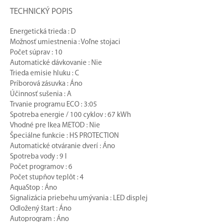
TECHNICKÝ POPIS
Energetická trieda : D
Možnosť umiestnenia : Voľne stojaci
Počet súprav : 10
Automatické dávkovanie : Nie
Trieda emisie hluku : C
Príborová zásuvka : Áno
Účinnosť sušenia : A
Trvanie programu ECO : 3:05
Spotreba energie / 100 cyklov : 67 kWh
Vhodné pre Ikea METOD : Nie
Špeciálne funkcie : HS PROTECTION
Automatické otváranie dverí : Áno
Spotreba vody : 9 l
Počet programov : 6
Počet stupňov teplôt : 4
AquaStop : Áno
Signalizácia priebehu umývania : LED displej
Odložený štart : Áno
Autoprogram : Áno