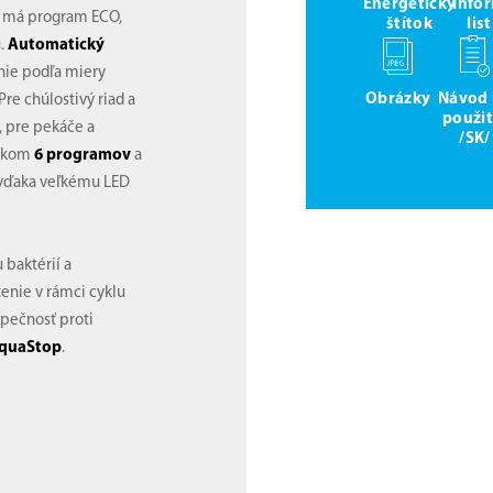
Energetický
Info
 a má program ECO,
štítok
lis
u.
Automatický
nie podľa miery
Obrázky
Návod
Pre chúlostivý riad a
použit
, pre pekáče a
/SK/
elkom
6 programov
a
vďaka veľkému LED
baktérií a
nie v rámci cyklu
pečnosť proti
quaStop
.