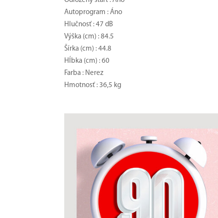
Odložený štart : Áno
Autoprogram : Áno
Hlučnosť : 47 dB
Výška (cm) : 84.5
Šírka (cm) : 44.8
Hĺbka (cm) : 60
Farba : Nerez
Hmotnosť : 36,5 kg