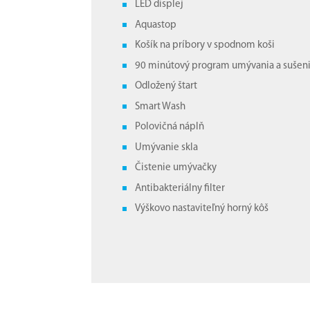
LED displej
Aquastop
Košík na príbory v spodnom koši
90 minútový program umývania a sušen
Odložený štart
Smart Wash
Polovičná náplň
Umývanie skla
Čistenie umývačky
Antibakteriálny filter
Výškovo nastaviteľný horný kôš