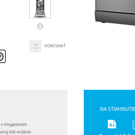
POROVNAŤ
NA STIAHNUTI
X
v elegantnom
Horný kôš môžete