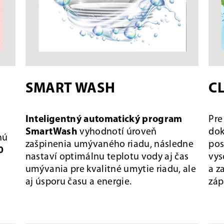
SMART WASH
C
Inteligentný automatický program
Pre
SmartWash
vyhodnotí úroveň
dok
nú
zašpinenia umývaného riadu, následne
pos
0
nastaví optimálnu teplotu vody aj čas
vys
umývania pre kvalitné umytie riadu, ale
a z
aj úsporu času a energie.
záp