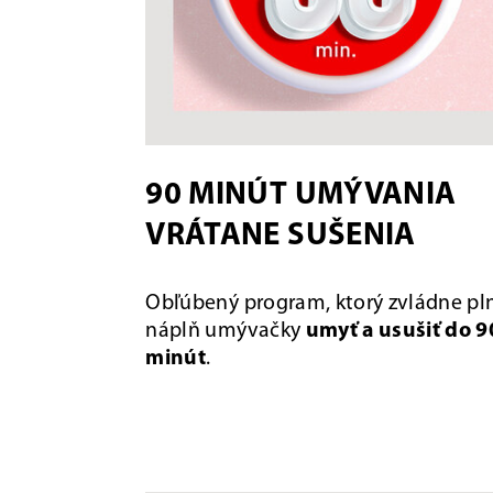
90 MINÚT UMÝVANIA
VRÁTANE SUŠENIA
Obľúbený program, ktorý zvládne pl
náplň umývačky
umyť a usušiť do 9
minút
.