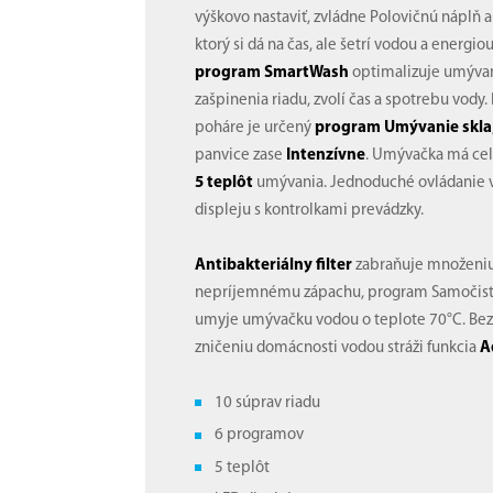
výškovo nastaviť, zvládne Polovičnú náplň
ktorý si dá na čas, ale šetrí vodou a energio
program SmartWash
optimalizuje umýva
zašpinenia riadu, zvolí čas a spotrebu vody. 
poháre je určený
program Umývanie skla
panvice zase
Intenzívne
. Umývačka má c
5 teplôt
umývania. Jednoduché ovládanie 
displeju s kontrolkami prevádzky.
Antibakteriálny filter
zabraňuje množeniu 
nepríjemnému zápachu, program Samočiste
umyje umývačku vodou o teplote 70°C. Bez
zničeniu domácnosti vodou stráži funkcia
A
10 súprav riadu
6 programov
5 teplôt