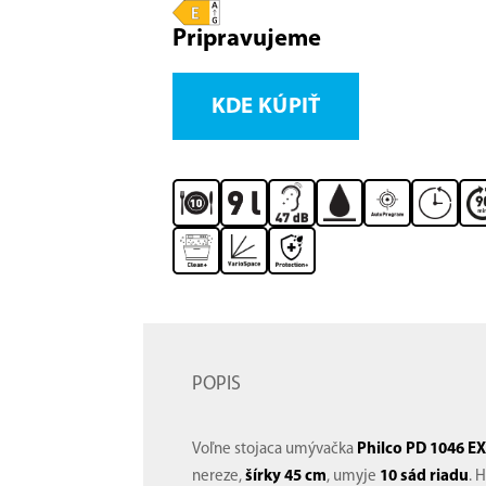
Pripravujeme
KDE KÚPIŤ
POPIS
Voľne stojaca umývačka
Philco PD 1046 E
nereze,
šírky 45 cm
, umyje
10 sád riadu
. 