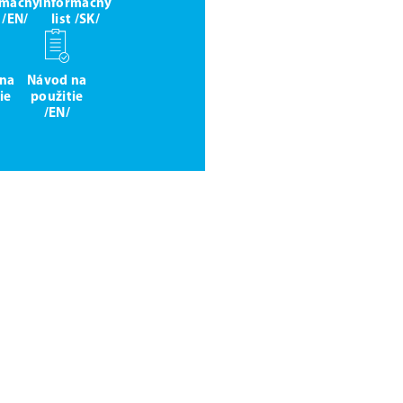
rmačný
Informačný
t /EN/
list /SK/
 na
Návod na
ie
použitie
/EN/