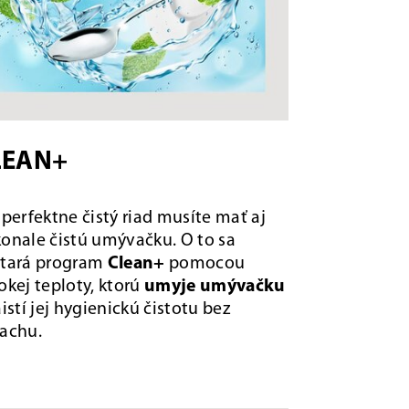
LEAN+
 perfektne čistý riad musíte mať aj
onale čistú umývačku. O to sa
tará program
Clean+
pomocou
okej teploty, ktorú
umyje umývačku
aistí jej hygienickú čistotu bez
achu.