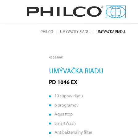
PHILCO
UMÝVAČKY RIADU
UMÝVAČKA RIADU
40049961
UMÝVAČKA RIADU
PD 1046 EX
10 súprav riadu
6 programov
Aquastop
SmartWash
Antibakteriálny filter