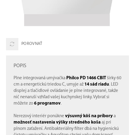
POROVNAŤ
POPIS
Plne integrovaná umývačka
Philco PD 1466 CBIT
šírky 60
cm a energetickú triedou C, umyje až
14 sád riadu
. LED
displej a tlačidlové ovládanie je plne integrované, takže
nič nenaruší vzhľad vašej kuchynskej linky. Vybrať si
môžete zo
6 programov
.
Nerezový interiér ponúkne
výsuvný kôš na príbory
a
možnosť nastavenia výšky stredného koša
aj pri
plnom zaťažení. Antibakteriálny filter dbá na hygienickú