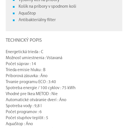
Výsuvný kôš na príbory
Košík na príbory v spodnom koši
AquaStop
Antibakteriálny filter
TECHNICKÝ POPIS
Energetická trieda : C
Možnosť umiestnenia : Vstavaná
Počet súprav : 14
Trieda emisie hluku : B
Príborová zásuvka : Áno
Trvanie programu ECO : 3:40
Spotreba energie / 100 cyklov : 75 kWh
Vhodné pre Ikea METOD : Nie
Automatické otváranie dverí : Áno
Spotreba vody : 9,8 l
Počet programov : 6
Počet stupňov teplôt : 5
AquaStop : Áno