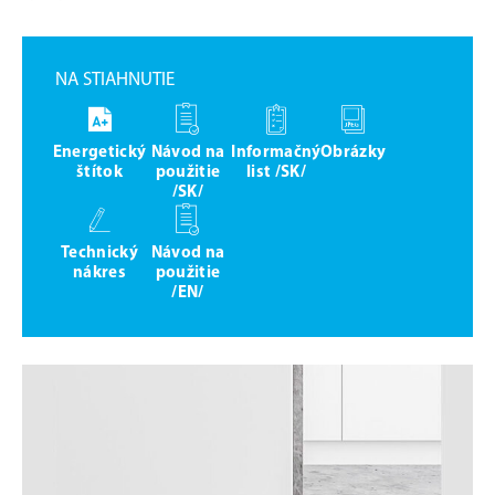
NA STIAHNUTIE
Energetický
Návod na
Informačný
Obrázky
štítok
použitie
list /SK/
/SK/
Technický
Návod na
nákres
použitie
/EN/