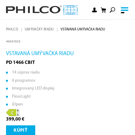
PHILCO
UMÝVAČKY RIADU
VSTAVANÁ UMÝVAČKA RIADU
40047835
VSTAVANÁ UMÝVAČKA RIADU
PD 1466 CBIT
14 súprav riadu
6 programov
Integrovaný LED displej
FloorLight
iOpen
399,00 €
KÚPIŤ