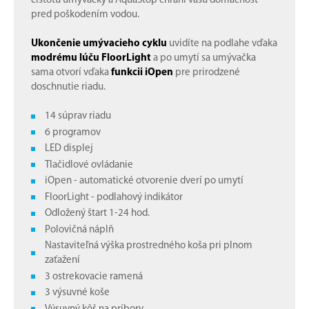
čistotu umývačky a AquaStop chráni vašu domácnosť
pred poškodením vodou.
Ukončenie umývacieho cyklu
uvidíte na podlahe vďaka
modrému lúču FloorLight
a po umytí sa umývačka
sama otvorí vďaka
funkcii iOpen
pre prirodzené
doschnutie riadu.
14 súprav riadu
6 programov
LED displej
Tlačidlové ovládanie
iOpen - automatické otvorenie dverí po umytí
FloorLight - podlahový indikátor
Odložený štart 1-24 hod.
Polovičná náplň
Nastaviteľná výška prostredného koša pri plnom
zaťažení
3 ostrekovacie ramená
3 výsuvné koše