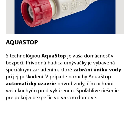
AQUASTOP
S technológiou
AquaStop
je vaša domácnosť v
bezpečí. Prívodná hadica umývačky je vybavená
špeciálnym zariadením, ktoré
zabráni úniku vody
pri jej poškodení. V prípade poruchy AquaStop
automaticky uzavrie
prívod vody, čím ochráni
vašu kuchyňu pred vykúrením. Spoľahlivé riešenie
pre pokoj a bezpečie vo vašom domove.
Chcete poznať všetky novinky ako