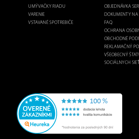
UMÝVAČKY RIADU
OBJEDNÁVKA SER
VARENIE
DOKUMENTY NA 
VSTAVANÉ SPOTREBIČE
FAQ
OCHRANA OSOB
OBCHODNÉ POD
REKLAMAČNÝ PO
VŠEOBECNÝ ŠTAT
SOCIÁLNYCH SIE