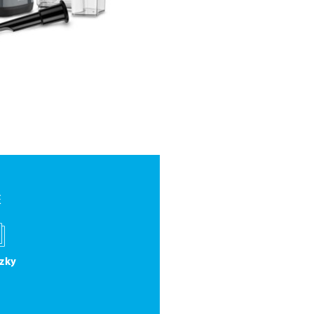
E
zky