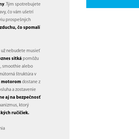
iny
. Tým spotrebujete
avy, čo vám ušetrí
aviu prospešných
zduchu, čo spomalí
 už nebudete musieť
ôznes sitká
pomôžu
, smoothie alebo
útorná štruktúra v
ým motorom
dostane z
bsluha a zostavenie
me aj na bezpečnosť
hanizmus, ktorý
kých ručičiek.
nia