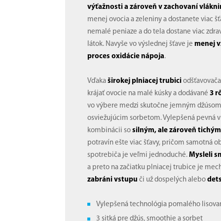
výťažnosti a zároveň v zachovaní vlákn
menej ovocia a zeleniny a dostanete viac šť
nemalé peniaze a do tela dostane viac zdr
látok. Navyše vo výslednej šťave je
menej v
proces oxidácie nápoja
.
Vďaka
širokej plniacej trubici
odšťavovača
krájať ovocie na malé kúsky a dodávané
3 r
vo výbere medzi skutočne jemným džúsom
osviežujúcim sorbetom. Vylepšená pevná vn
kombinácii so
silným, ale zároveň tich
potravín ešte viac šťavy, pričom samotná o
spotrebiča je veľmi jednoduché.
Mysleli s
a preto na začiatku plniacej trubice je mec
zabráni vstupu
či už dospelých alebo
dets
Vylepšená technológia pomalého lisova
3 sitká pre džús, smoothie a sorbet