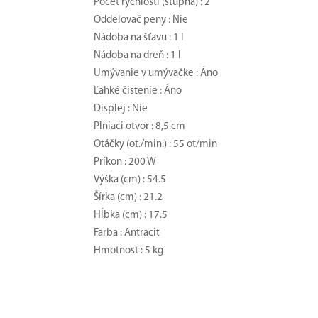
Počet rýchlostí (stupňa) : 2
Oddelovač peny : Nie
Nádoba na šťavu : 1 l
Nádoba na dreň : 1 l
Umývanie v umývačke : Áno
Ľahké čistenie : Áno
Displej : Nie
Plniaci otvor : 8,5 cm
Otáčky (ot./min.) : 55 ot/min
Príkon : 200 W
Výška (cm) : 54.5
Šírka (cm) : 21.2
Hĺbka (cm) : 17.5
Farba : Antracit
Hmotnosť : 5 kg