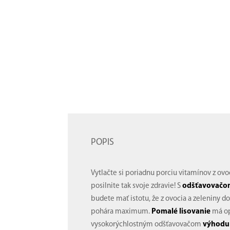
POPIS
Vytlačte si poriadnu porciu vitamínov z ovo
posilnite tak svoje zdravie! S
odšťavovačom
budete mať istotu, že z ovocia a zeleniny d
pohára maximum.
Pomalé lisovanie
má op
vysokorýchlostným odšťavovačom
výhodu 