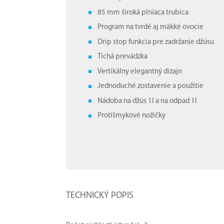
85 mm široká plniaca trubica
Program na tvrdé aj mäkké ovocie
Drip stop funkcia pre zadržanie džúsu
Tichá prevádzka
Vertikálny elegantný dizajn
Jednoduché zostavenie a použitie
Nádoba na džús 1l a na odpad 1l
Protišmykové nožičky
TECHNICKÝ POPIS