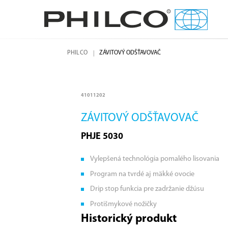
PHILCO
ZÁVITOVÝ ODŠŤAVOVAČ
41011202
ZÁVITOVÝ ODŠŤAVOVAČ
PHJE 5030
Vylepšená technológia pomalého lisovania
Program na tvrdé aj mäkké ovocie
Drip stop funkcia pre zadržanie džúsu
Protišmykové nožičky
Historický produkt