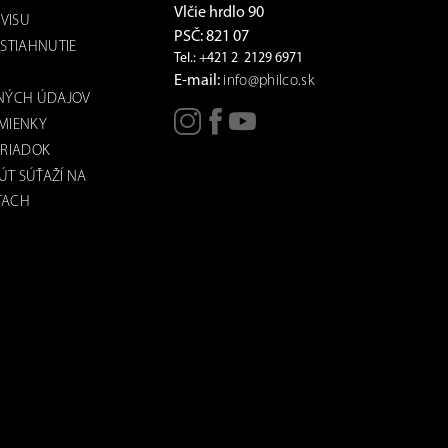
Vlčie hrdlo 90
VISU
PSČ: 821 07
STIAHNUTIE
Tel.: +421 2 2129 6971
E-mail:
info@philco.sk
NÝCH ÚDAJOV
MIENKY
RIADOK
ÚT SÚŤAŽÍ NA
ŤACH