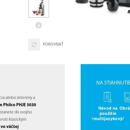
POROVNAŤ
NA STIAHNUTI
cia alebo zeleniny a
 Philco PHJE 5030
Návod na
Obrá
ostanete do svojho
použitie
/multijazykový/
roti klasickým
vo väčšej