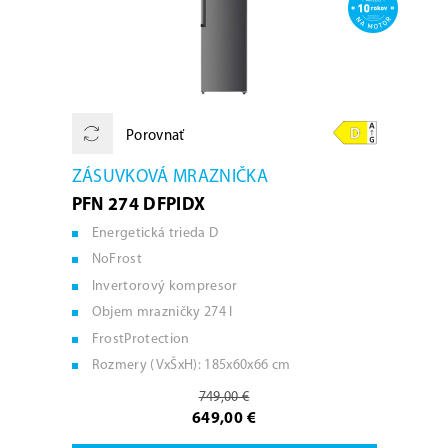
Porovnať
ZÁSUVKOVÁ MRAZNIČKA
PFN 274 DFPIDX
Energetická trieda D
NoFrost
Invertorový kompresor
Objem mrazničky 274 l
FrostProtection
Rozmery (VxŠxH): 185x60x66 cm
749,00 €
649,00 €