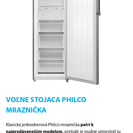
VOĽNE STOJACA PHILCO
MRAZNIČKA
Klasická jednodverová Philco mraznička
patrí k
najpredávanejším modelom,
pretože je možné umiestniť ju