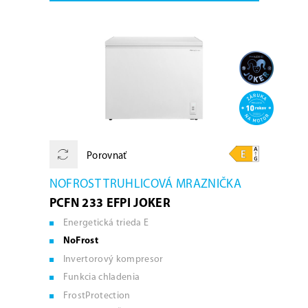
Porovnať
NOFROST TRUHLICOVÁ MRAZNIČKA
PCFN 233 EFPI JOKER
Energetická trieda E
NoFrost
Invertorový kompresor
Funkcia chladenia
FrostProtection