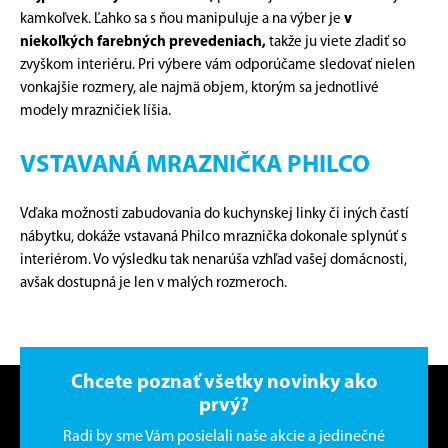
kamkoľvek. Ľahko sa s ňou manipuluje a na výber je
v
niekoľkých farebných prevedeniach,
takže ju viete zladiť so
zvyškom interiéru. Pri výbere vám odporúčame sledovať nielen
vonkajšie rozmery, ale najmä objem, ktorým sa jednotlivé
modely mrazničiek líšia.
VSTAVANÁ MRAZNIČKA PHILCO
Vďaka možnosti zabudovania do kuchynskej linky či iných častí
nábytku, dokáže vstavaná Philco mraznička dokonale splynúť s
interiérom. Vo výsledku tak nenarúša vzhľad vašej domácnosti,
avšak dostupná je len v malých rozmeroch.
Chcete poznať všetky novinky ako
prvý?
Radi by sme Vám posielali naše akcie a jedinečné