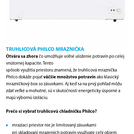
TRUHLICOVÁ PHILCO MRAZNIČKA
Otvára sa zhora
čo umožňuje voľné uloženie potravín po celej
vnútornej kapacite. Tento
spôsob využitia priestoru znamená, že truhlicová mraznička
Philco dokáže pojať
väčšie množstvo potravín
ako klasický
mrazničkový box so zásuvkami. Aj keď sa na prvý pohľad môžu
zdať veľké a mohutné, sú v skutočnosti energeticky úsporné a
majú výbornú izoláciu.
Prečo si vybrať truhlicovú chladničku Philco?
mraziaci priestor nie je limitovaný zásuvkami
pri skladovaní mrazených potravín využívate celý objem