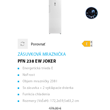
Porovnať
ZÁSUVKOVÁ MRAZNIČKA
PFN 238 EW JOKER
Energetická trieda E
NoFrost
Objem mrazničky 238 l
5x zásuvka + 2 vyklápacie dvierka
Funkcia chladenia
Rozmery (VxŠxH): 172,2x59,5x63,2 cm
479,00 €