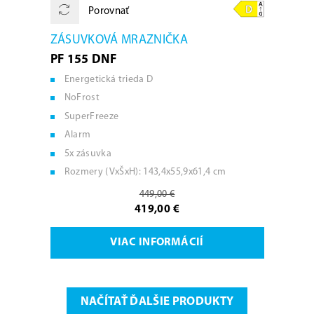
Porovnať
ZÁSUVKOVÁ MRAZNIČKA
PF 155 DNF
Energetická trieda D
NoFrost
SuperFreeze
Alarm
5x zásuvka
Rozmery (VxŠxH): 143,4x55,9x61,4 cm
449,00 €
419,00 €
VIAC INFORMÁCIÍ
NAČÍTAŤ ĎALŠIE PRODUKTY