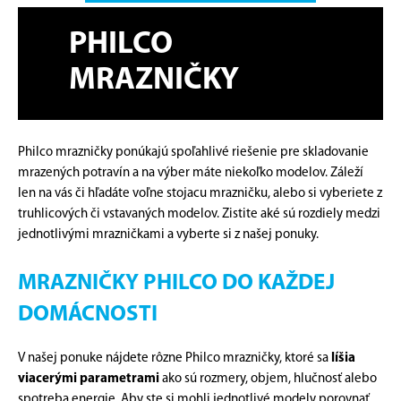
PHILCO
MRAZNIČKY
Philco mrazničky ponúkajú spoľahlivé riešenie pre skladovanie
mrazených potravín a na výber máte niekoľko modelov. Záleží
len na vás či hľadáte voľne stojacu mrazničku, alebo si vyberiete z
truhlicových či vstavaných modelov. Zistite aké sú rozdiely medzi
jednotlivými mrazničkami a vyberte si z našej ponuky.
MRAZNIČKY PHILCO DO KAŽDEJ
DOMÁCNOSTI
V našej ponuke nájdete rôzne Philco mrazničky, ktoré sa
líšia
viacerými parametrami
ako sú rozmery, objem, hlučnosť alebo
spotreba energie. Aby ste si mohli jednotlivé modely porovnať