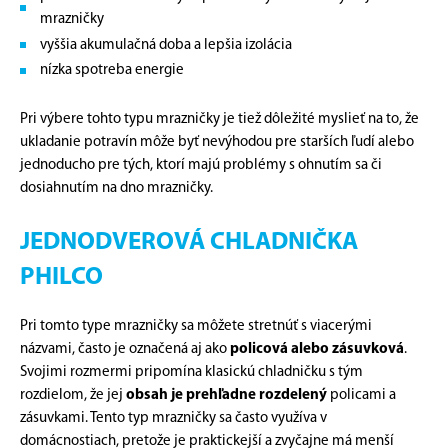
mrazničky
vyššia akumulačná doba a lepšia izolácia
nízka spotreba energie
Pri výbere tohto typu mrazničky je tiež dôležité myslieť na to, že
ukladanie potravín môže byť nevýhodou pre starších ľudí alebo
jednoducho pre tých, ktorí majú problémy s ohnutím sa či
dosiahnutím na dno mrazničky.
JEDNODVEROVÁ CHLADNIČKA
PHILCO
Pri tomto type mrazničky sa môžete stretnúť s viacerými
názvami, často je označená aj ako
policová alebo zásuvková
.
Svojimi rozmermi pripomína klasickú chladničku s tým
rozdielom, že jej
obsah je prehľadne rozdelený
policami a
zásuvkami. Tento typ mrazničky sa často využíva v
domácnostiach, pretože je praktickejší a zvyčajne má menší