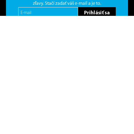
zľavy. Stačí zadať váš e-mail a je to.
Prihlásiť sa
Prihlásením sa na odber obchodných oznámení súhlasím so
spracovaním osobných údajov
© 2026 | Všetky práva vyhradené
FAST PLUS, a.s.
Slovenčina
PRODUKTY
MALÉ SPOTREBIČE
PRANIE A SUŠENIE