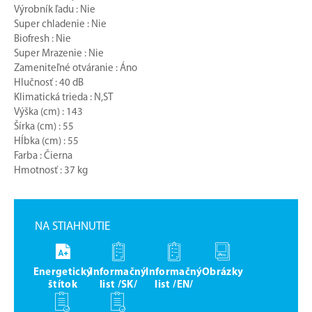
Výrobník ľadu : Nie
Super chladenie : Nie
Biofresh : Nie
Super Mrazenie : Nie
Zameniteľné otváranie : Áno
Hlučnosť : 40 dB
Klimatická trieda : N,ST
Výška (cm) : 143
Šírka (cm) : 55
Hĺbka (cm) : 55
Farba : Čierna
Hmotnosť : 37 kg
NA STIAHNUTIE
Energetický
Informačný
Informačný
Obrázky
štítok
list /SK/
list /EN/