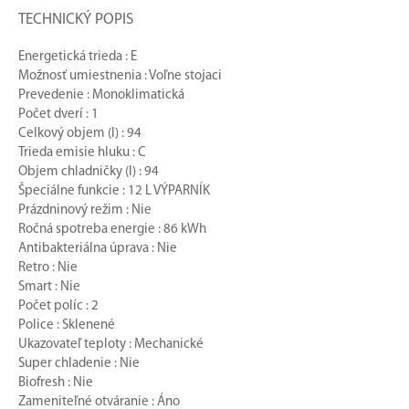
TECHNICKÝ POPIS
Energetická trieda : E
Možnosť umiestnenia : Voľne stojaci
Prevedenie : Monoklimatická
Počet dverí : 1
Celkový objem (l) : 94
Trieda emisie hluku : C
Objem chladničky (l) : 94
Špeciálne funkcie : 12 L VÝPARNÍK
Prázdninový režim : Nie
Ročná spotreba energie : 86 kWh
Antibakteriálna úprava : Nie
Retro : Nie
Smart : Nie
Počet políc : 2
Police : Sklenené
Ukazovateľ teploty : Mechanické
Super chladenie : Nie
Biofresh : Nie
Zameniteľné otváranie : Áno