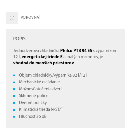
POROVNAŤ
POPIS
Jednodverová chladnička
Philco PTB 94 ES
s výparníkom
12 l,
energetickej triede E
a malých rozmerov, je
vhodná do menších priestorov
.
Objem chladničky/výparníka 82 l/12 l
Mechanické ovládanie
Možnosť otočenia dverí
Sklenené police
Dverné poličky
Klimatická trieda N/ST/T
Hlučnosť 36 dB