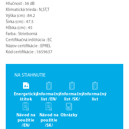
Hlučnosť : 36 dB
Klimatická trieda : N,ST,T
Výška (cm) : 84.2
Šírka (cm) : 47.5
Hĺbka (cm) : 45
Farba : Strieborná
Certifikačná inštitúcia : EC
Názov certifikácie : EPREL
Kód certifikácie : 1659637
NA STIAHNUTIE
Energetický
Informačný
Informačný
Informačný
štítok
list /EN/
list /SK/
list
Návod na
Návod na
Obrázky
použitie
použitie
/EN/
/SK/