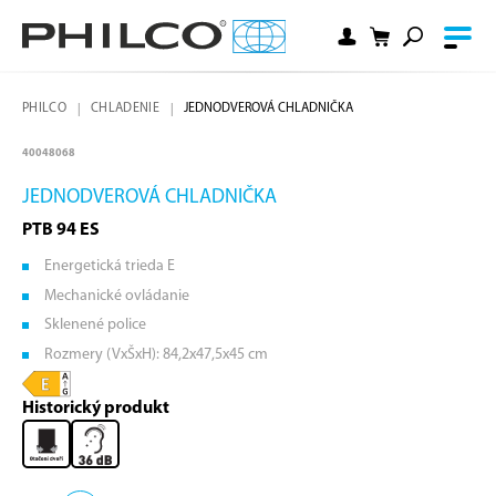
PHILCO
CHLADENIE
JEDNODVEROVÁ CHLADNIČKA
40048068
JEDNODVEROVÁ CHLADNIČKA
PTB 94 ES
Energetická trieda E
Mechanické ovládanie
Sklenené police
Rozmery (VxŠxH): 84,2x47,5x45 cm
Historický produkt