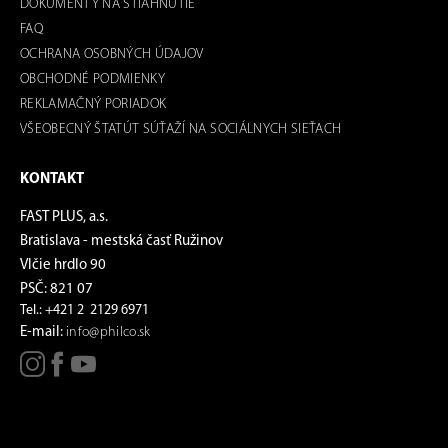
DOKUMENTY NA STIAHNUTIE
FAQ
OCHRANA OSOBNÝCH ÚDAJOV
OBCHODNÉ PODMIENKY
REKLAMAČNÝ PORIADOK
VŠEOBECNÝ ŠTATÚT SÚŤAŽÍ NA SOCIÁLNYCH SIEŤACH
KONTAKT
FAST PLUS, a.s.
Bratislava - mestská časť Ružinov
Vlčie hrdlo 90
PSČ: 821 07
Tel.: +421 2 2129 6971
E-mail:
info@philco.sk