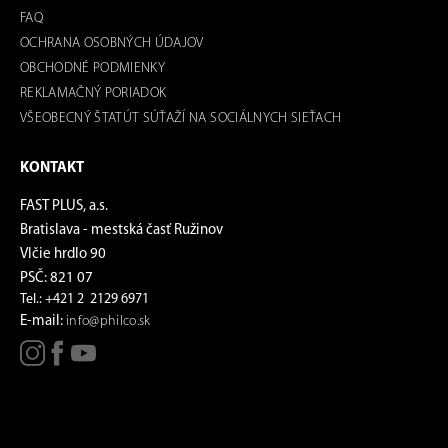
FAQ
OCHRANA OSOBNÝCH ÚDAJOV
OBCHODNÉ PODMIENKY
REKLAMAČNÝ PORIADOK
VŠEOBECNÝ ŠTATÚT SÚŤAŽÍ NA SOCIÁLNYCH SIEŤACH
KONTAKT
FAST PLUS, a.s.
Bratislava - mestská časť Ružinov
Vlčie hrdlo 90
PSČ: 821 07
Tel.: +421 2 2129 6971
E-mail:
info@philco.sk