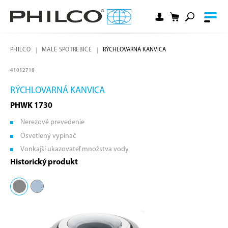
PHILCO
MALÉ SPOTREBIČE
RÝCHLOVARNÁ KANVICA
41012718
RÝCHLOVARNÁ KANVICA
PHWK 1730
Nerezové prevedenie
Osvetlený vypínač
Vonkajší ukazovateľ množstva vody
Historický produkt