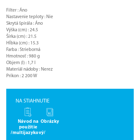
Filter : Áno
Nastavenie teploty : Nie
Skrytá špirála : Áno
Výška (cm) : 24.5
Šírka (cm) : 21.5
Hĺbka (cm) : 15.3
Farba : Strieborná
Hmotnosť : 980 g
Objem (l) : 1,7 l
Materiál nádoby : Nerez
Príkon : 2 200 W
NA STIAHNUTIE
Návod na
Obrázky
použitie
/multijazykový/