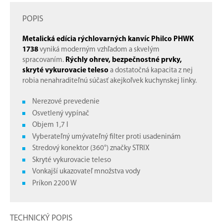
POPIS
Metalická edícia rýchlovarných kanvíc Philco PHWK
1738
vyniká moderným vzhľadom a skvelým
spracovaním.
Rýchly ohrev, bezpečnostné prvky,
skryté vykurovacie teleso
a dostatočná kapacita z nej
robia nenahraditeľnú súčasť akejkoľvek kuchynskej linky.
Nerezové prevedenie
Osvetlený vypínač
Objem 1,7 l
Vyberateľný umývateľný filter proti usadeninám
Stredový konektor (360°) značky STRIX
Skryté vykurovacie teleso
Vonkajší ukazovateľ množstva vody
Príkon 2200 W
TECHNICKÝ POPIS